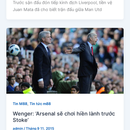
Trước sận đấu đón tiếp kình địch Liverpool, tiền vệ
Juan Mata đã cho biết trận đấu giữa Man Utd
,
Tin M88
Tin tức m88
Wenger: ‘Arsenal sẽ chơi hiền lành trước
Stoke’
admin
/
Tháng 9 11, 2015