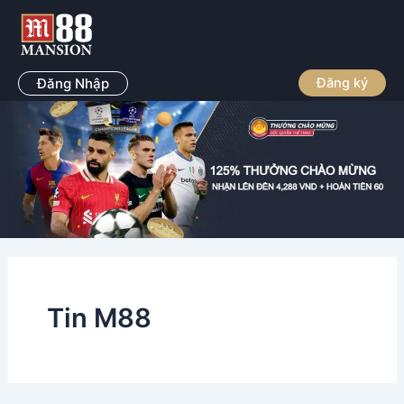
Nhảy
tới
nội
dung
Đăng Nhập
Đăng ký
Tin M88