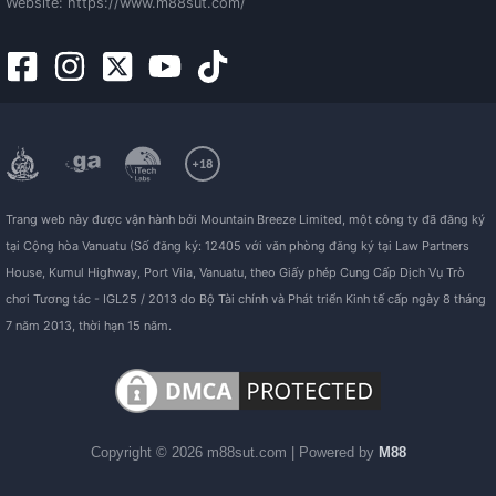
Website: https://www.m88sut.com/
Trang web này được vận hành bởi Mountain Breeze Limited, một công ty đã đăng ký
tại Cộng hòa Vanuatu (Số đăng ký: 12405 với văn phòng đăng ký tại Law Partners
House, Kumul Highway, Port Vila, Vanuatu, theo Giấy phép Cung Cấp Dịch Vụ Trò
chơi Tương tác - IGL25 / 2013 do Bộ Tài chính và Phát triển Kinh tế cấp ngày 8 tháng
7 năm 2013, thời hạn 15 năm.
Copyright © 2026 m88sut.com | Powered by
M88