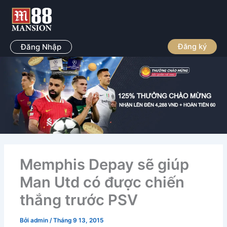
Nhảy
tới
nội
dung
Đăng Nhập
Đăng ký
Memphis Depay sẽ giúp
Man Utd có được chiến
thắng trước PSV
Bởi
admin
/
Tháng 9 13, 2015