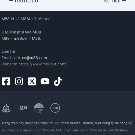
TRƯỚC ĐÓ
KẾ TIẾP
M88 id
và
M88th
Thể thao.
Các link phụ vào M88
M88
-
m88cvf
-
M88
.
Liên hệ
Email:
viet_cs@m88.com
Website: https://www.m88sut.com/
Trang web này được vận hành bởi Mountain Breeze Limited, một công ty đã đăng ký
tại Cộng hòa Vanuatu (Số đăng ký: 12405 với văn phòng đăng ký tại Law Partners