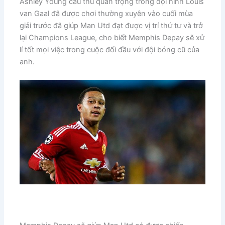
Ashley Young cầu thủ quan trọng trong đội hình Louis
van Gaal đã được chơi thường xuyên vào cuối mùa
giải trước đã giúp Man Utd đạt được vị trí thứ tư và trở
lại Champions League, cho biết Memphis Depay sẽ xử
lí tốt mọi việc trong cuộc đối đầu với đội bóng cũ của
anh.