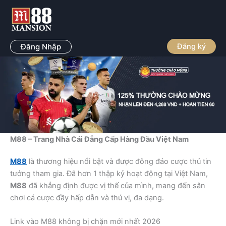
Nhảy
tới
nội
dung
Đăng Nhập
Đăng ký
M88 – Trang Nhà Cái Đẳng Cấp Hàng Đầu Việt Nam
M88
là thương hiệu nổi bật và được đông đảo cược thủ tin
tưởng tham gia. Đã hơn 1 thập kỷ hoạt động tại Việt Nam,
M88
đã khẳng định được vị thế của mình, mang đến sân
chơi cá cược đầy hấp dẫn và thú vị, đa dạng.
Link vào M88 không bị chặn mới nhất 2026