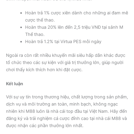
Hoàn trả 1% cược xiên dành cho những ai đam mê
cược thể thao.
Hoàn thua 20% lên đến 2,5 triệu VNĐ tại sảnh M
Thể thao.
Hoàn trả 1.2% tại Virtua PES mỗi ngày
Ngoài ra còn rất nhiều khuyến mãi siêu hấp dẫn khác được
tổ chức theo các sự kiện với giá trị thưởng lớn, giúp người
chơi thấy kích thích hơn khi đặt cược.
Kết luận
Với sự uy tín trong thương hiệu, chất lượng trong sản phẩm,
dịch vụ và môi trường an toàn, minh bạch, không ngạc
nhiên khi M88 luôn là nhà cái top đầu tại Việt Nam. Hãy đến
đăng ký và trải nghiệm cá cược đỉnh cao tại nhà cái M88 và
được nhận các phần thưởng lớn nhất.