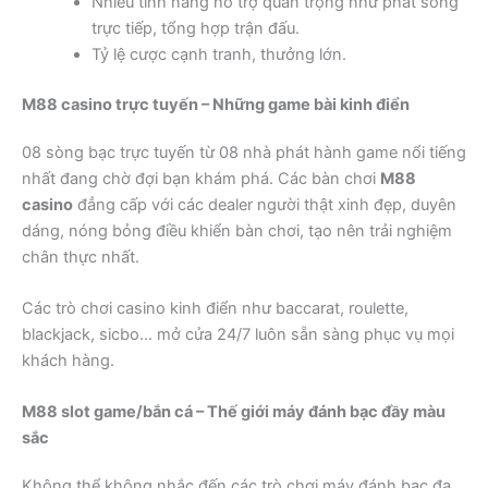
Nhiều tính năng hỗ trợ quan trọng như phát sóng
trực tiếp, tổng hợp trận đấu.
Tỷ lệ cược cạnh tranh, thưởng lớn.
M88 casino trực tuyến – Những game bài kinh điển
08 sòng bạc trực tuyến từ 08 nhà phát hành game nổi tiếng
nhất đang chờ đợi bạn khám phá. Các bàn chơi
M88
casino
đẳng cấp với các dealer người thật xinh đẹp, duyên
dáng, nóng bỏng điều khiển bàn chơi, tạo nên trải nghiệm
chân thực nhất.
Các trò chơi casino kinh điển như baccarat, roulette,
blackjack, sicbo… mở cửa 24/7 luôn sẵn sàng phục vụ mọi
khách hàng.
M88 slot game/bắn cá – Thế giới máy đánh bạc đầy màu
sắc
Không thể không nhắc đến các trò chơi máy đánh bạc đa