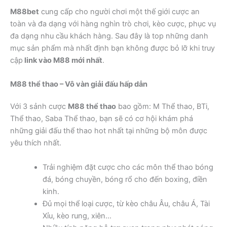
M88bet
cung cấp cho người chơi một thế giới cược an
toàn và đa dạng với hàng nghìn trò chơi, kèo cược, phục vụ
đa dạng nhu cầu khách hàng. Sau đây là top những danh
mục sản phẩm mà nhất định bạn không được bỏ lỡ khi truy
cập
link vào M88 mới nhất
.
M88 thể thao – Vô vàn giải đấu hấp dẫn
Với 3 sảnh cược
M88 thể thao
bao gồm: M Thể thao, BTi,
Thể thao, Saba Thể thao, bạn sẽ có cơ hội khám phá
những giải đấu thể thao hot nhất tại những bộ môn được
yêu thích nhất.
Trải nghiệm đặt cược cho các môn thể thao bóng
đá, bóng chuyền, bóng rổ cho đến boxing, điền
kinh.
Đủ mọi thể loại cược, từ kèo châu Âu, châu Á, Tài
Xỉu, kèo rung, xiên…