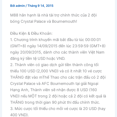
Bởi
admin
/
Tháng 9 14, 2015
M88 hân hạnh là nhà tài trợ chính thức của 2 đội
bóng Crystal Palace và Bournemouth!
Điều Kiện & Điều Khoản:
1. Chương trình khuyến mãi bắt đầu từ lúc 00:00:01
(GMT+8) ngày 14/09/2015 đến lúc 23:59:59 (GMT+8)
ngày 20/09/2015, dành cho các thành viên Việt Nam
đăng ký tiền tệ USD hoặc VND.
2. Thành viên có giao dịch gửi tiền thành công tối
thiểu 100 USD (2,000 VND) và có ít nhất 10 vé cược
THẮNG đặt vào mThể Thao cho các trận đấu có 2 đội
Crystal Palace và AFC Bournemouth tại giải Ngoại
Hạng Anh, Thành viên sẽ nhận được 8 USD (160
VND) nếu MỘT trong 2 đội hoặc cả 2 đội có kết quả là
THẮNG trong thời gian 90 phút thi đấu chính thức.
3. Mức cược tối thiểu cho mỗi vé cược là 20 USD (hay
400 VND).