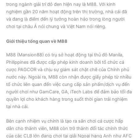
trong ngành giải trí đỏ đen hiện nay là M88. Với kinh
nghiệm gần 20 năm hoạt động trên thị trường, nhà cái đã
và đang là điểm đến lý tưởng hoàn hảo trong lòng người
chơi tại châu Á nói chung và Việt Nam nói riêng.
Giới thiệu tổng quan về M88
M88 (Mansion88) có trụ sở hoạt động tại thủ đô Manila,
Philippines đã được cấp phép kinh doanh bởi tổ chức cá
cược PAGCOR và chịu sự giám sát chặt chẽ của Chính phủ
nước này. Ngoài ra, M88 còn nhận được giấy phép từ nhiều
tổ chức liên quan đến việc cung cấp sản phẩm/dịch vụ đến
người chơi như GamCare, GA, iTech Labs để đảm bảo tối đa
quyền lợi cho khách hàng trong suốt thời gian trải nghiệm
tại nhà cái.
Bên cạnh nhiệm vụ chính là tạo ra sân chơi cá cược hấp
dẫn cho thành viên, M88 còn trở thành đối tác chính thức
của các CLB lớn đang chơi tại giải Ngoại hạng Anh như AFC