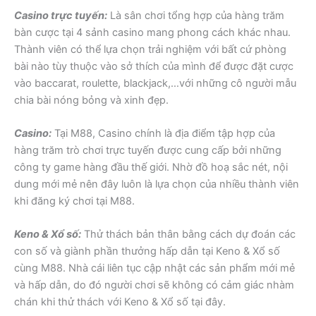
Casino trực tuyến:
Là sân chơi tổng hợp của hàng trăm
bàn cược tại 4 sảnh casino mang phong cách khác nhau.
Thành viên có thể lựa chọn trải nghiệm với bất cứ phòng
bài nào tùy thuộc vào sở thích của mình để được đặt cược
vào baccarat, roulette, blackjack,…với những cô người mẫu
chia bài nóng bỏng và xinh đẹp.
Casino:
Tại M88, Casino chính là địa điểm tập hợp của
hàng trăm trò chơi trực tuyến được cung cấp bởi những
công ty game hàng đầu thế giới. Nhờ đồ hoạ sắc nét, nội
dung mới mẻ nên đây luôn là lựa chọn của nhiều thành viên
khi đăng ký chơi tại M88.
Keno & Xổ số:
Thử thách bản thân bằng cách dự đoán các
con số và giành phần thưởng hấp dẫn tại Keno & Xổ số
cùng M88. Nhà cái liên tục cập nhật các sản phẩm mới mẻ
và hấp dẫn, do đó người chơi sẽ không có cảm giác nhàm
chán khi thử thách với Keno & Xổ số tại đây.