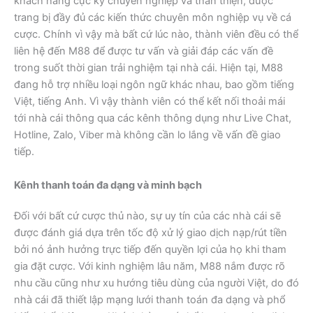
khách hàng cực kỳ chuyên nghiệp và thân thiện, được
trang bị đầy đủ các kiến thức chuyên môn nghiệp vụ về cá
cược. Chính vì vậy mà bất cứ lúc nào, thành viên đều có thể
liên hệ đến M88 để được tư vấn và giải đáp các vấn đề
trong suốt thời gian trải nghiệm tại nhà cái. Hiện tại, M88
đang hỗ trợ nhiều loại ngôn ngữ khác nhau, bao gồm tiếng
Việt, tiếng Anh. Vì vậy thành viên có thể kết nối thoải mái
tới nhà cái thông qua các kênh thông dụng như Live Chat,
Hotline, Zalo, Viber mà không cần lo lắng về vấn đề giao
tiếp.
Kênh thanh toán đa dạng và minh bạch
Đối với bất cứ cược thủ nào, sự uy tín của các nhà cái sẽ
được đánh giá dựa trên tốc độ xử lý giao dịch nạp/rút tiền
bởi nó ảnh hưởng trực tiếp đến quyền lợi của họ khi tham
gia đặt cược. Với kinh nghiệm lâu năm, M88 nắm được rõ
nhu cầu cũng như xu hướng tiêu dùng của người Việt, do đó
nhà cái đã thiết lập mạng lưới thanh toán đa dạng và phổ