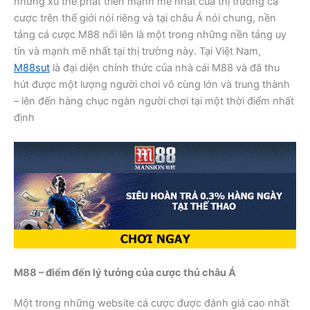
những xu thế phát triển mạnh mẽ nhất của thị trường cá
cược trên thế giới nói riêng và tại châu Á nói chung, nền
tảng cá cược M88 nổi lên là một trong những nền tảng uy
tín và mạnh mẽ nhất tại thị trường này. Tại Việt Nam,
M88sut
là đại diện chính thức của nhà cái M88 và đã thu
hút được một lượng người chơi vô cùng lớn và trung thành
– lên đến hàng chục ngàn người chơi tại một thời điểm nhất
định
M88 – điểm đến lý tưởng của cược thủ châu Á
Một trong những website cá cược được đánh giá cao nhất