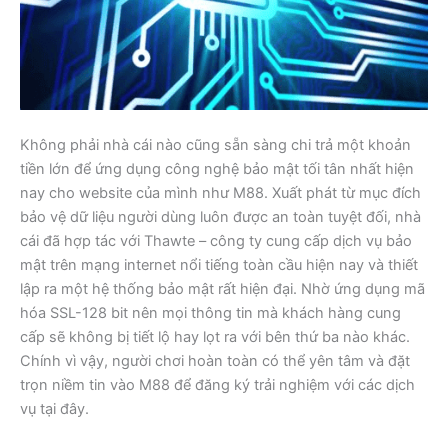
Không phải nhà cái nào cũng sẵn sàng chi trả một khoản
tiền lớn để ứng dụng công nghệ bảo mật tối tân nhất hiện
nay cho website của mình như M88. Xuất phát từ mục đích
bảo vệ dữ liệu người dùng luôn được an toàn tuyệt đối, nhà
cái đã hợp tác với Thawte – công ty cung cấp dịch vụ bảo
mật trên mạng internet nổi tiếng toàn cầu hiện nay và thiết
lập ra một hệ thống bảo mật rất hiện đại. Nhờ ứng dụng mã
hóa SSL-128 bit nên mọi thông tin mà khách hàng cung
cấp sẽ không bị tiết lộ hay lọt ra với bên thứ ba nào khác.
Chính vì vậy, người chơi hoàn toàn có thể yên tâm và đặt
trọn niềm tin vào M88 để đăng ký trải nghiệm với các dịch
vụ tại đây.