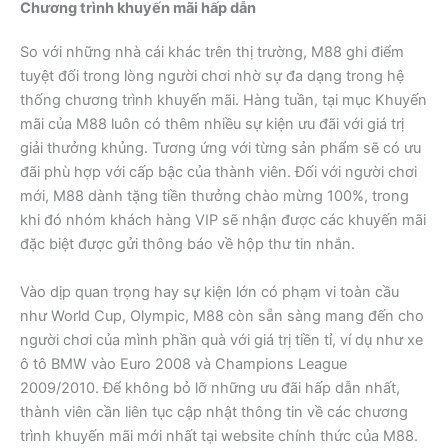
Chương trình khuyến mãi hấp dẫn
So với những nhà cái khác trên thị trường, M88 ghi điểm
tuyệt đối trong lòng người chơi nhờ sự đa dạng trong hệ
thống chương trình khuyến mãi. Hàng tuần, tại mục Khuyến
mãi của M88 luôn có thêm nhiều sự kiện ưu đãi với giá trị
giải thưởng khủng. Tương ứng với từng sản phẩm sẽ có ưu
đãi phù hợp với cấp bậc của thành viên. Đối với người chơi
mới, M88 dành tặng tiền thưởng chào mừng 100%, trong
khi đó nhóm khách hàng VIP sẽ nhận được các khuyến mãi
đặc biệt được gửi thông báo về hộp thư tin nhắn.
Vào dịp quan trọng hay sự kiện lớn có phạm vi toàn cầu
như World Cup, Olympic, M88 còn sẵn sàng mang đến cho
người chơi của mình phần quà với giá trị tiền tỉ, ví dụ như xe
ô tô BMW vào Euro 2008 và Champions League
2009/2010. Để không bỏ lỡ những ưu đãi hấp dẫn nhất,
thành viên cần liên tục cập nhật thông tin về các chương
trình khuyến mãi mới nhất tại website chính thức của M88.