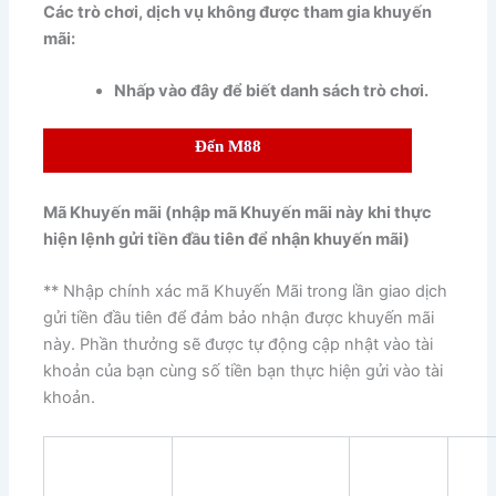
Các trò chơi, dịch vụ không được tham gia khuyến
mãi:
Nhấp vào đây để biết danh sách trò chơi.
Đến M88
Mã Khuyến mãi (nhập mã Khuyến mãi này khi thực
hiện lệnh gửi tiền đầu tiên để nhận khuyến mãi)
** Nhập chính xác mã Khuyến Mãi trong lần giao dịch
gửi tiền đầu tiên để đảm bảo nhận được khuyến mãi
này. Phần thưởng sẽ được tự động cập nhật vào tài
khoản của bạn cùng số tiền bạn thực hiện gửi vào tài
khoản.