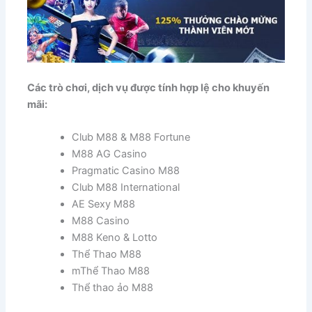
Các trò chơi, dịch vụ được tính hợp lệ cho khuyến
mãi:
Club M88 & M88 Fortune
M88 AG Casino
Pragmatic Casino M88
Club M88 International
AE Sexy M88
M88 Casino
M88 Keno & Lotto
Thể Thao M88
mThể Thao M88
Thể thao ảo M88