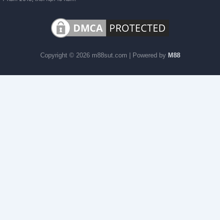
Copyright © 2026 m88sut.com | Powered by
M88