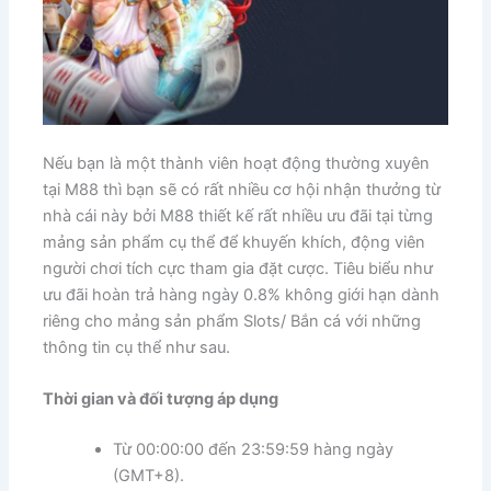
Nếu bạn là một thành viên hoạt động thường xuyên
tại M88 thì bạn sẽ có rất nhiều cơ hội nhận thưởng từ
nhà cái này bởi M88 thiết kế rất nhiều ưu đãi tại từng
mảng sản phẩm cụ thể để khuyến khích, động viên
người chơi tích cực tham gia đặt cược. Tiêu biểu như
ưu đãi hoàn trả hàng ngày 0.8% không giới hạn dành
riêng cho mảng sản phẩm Slots/ Bắn cá với những
thông tin cụ thể như sau.
Thời gian và đối tượng áp dụng
Từ 00:00:00 đến 23:59:59 hàng ngày
(GMT+8).