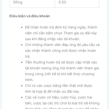
Đồng
0.50
Điều kiện và điều khoản
Để nhận hoàn trả định kỳ hàng ngày, thành
viên chỉ cần bấm chọn Tham gia ưu đãi này
sau khi đăng nhập vào tài khoản.
Chỉ những thành viên đáp ứng đủ yêu cầu và
xác nhận thành công mới được nhận hoàn
trả.
Tiền thưởng hoàn trả sẽ được cập nhật vào
tài khoản tương ứng mà thành viên tham gia
trong vòng 24h kể từ khi kết thúc chương
trình.
Chỉ có các cược bằng tiền thật mới được
tính là hợp lệ để nhận ưu đãi này.
Các vé cược vô hiệu, cược hủy, cược hai
bên, cược tại các trò chơi bị loại trừ sẽ không