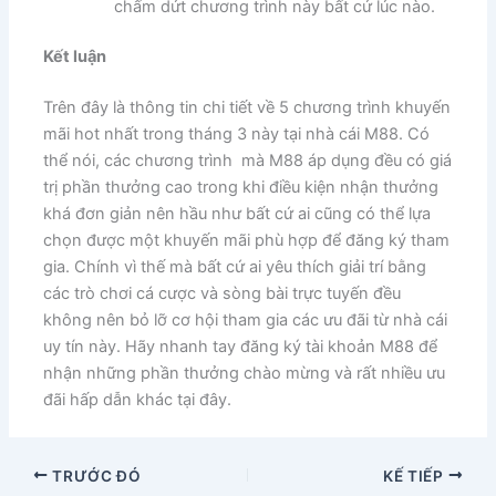
chấm dứt chương trình này bất cứ lúc nào.
Kết luận
Trên đây là thông tin chi tiết về 5 chương trình khuyến
mãi hot nhất trong tháng 3 này tại nhà cái M88. Có
thể nói, các chương trình mà M88 áp dụng đều có giá
trị phần thưởng cao trong khi điều kiện nhận thưởng
khá đơn giản nên hầu như bất cứ ai cũng có thể lựa
chọn được một khuyến mãi phù hợp để đăng ký tham
gia. Chính vì thế mà bất cứ ai yêu thích giải trí bằng
các trò chơi cá cược và sòng bài trực tuyến đều
không nên bỏ lỡ cơ hội tham gia các ưu đãi từ nhà cái
uy tín này. Hãy nhanh tay đăng ký tài khoản M88 để
nhận những phần thưởng chào mừng và rất nhiều ưu
đãi hấp dẫn khác tại đây.
TRƯỚC ĐÓ
KẾ TIẾP