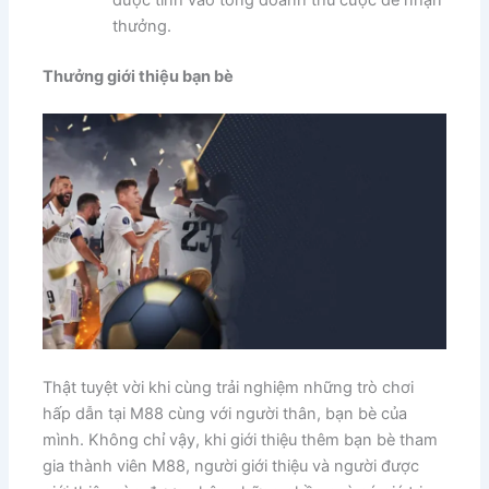
được tính vào tổng doanh thu cược để nhận
thưởng.
Thưởng giới thiệu bạn bè
Thật tuyệt vời khi cùng trải nghiệm những trò chơi
hấp dẫn tại M88 cùng với người thân, bạn bè của
mình. Không chỉ vậy, khi giới thiệu thêm bạn bè tham
gia thành viên M88, người giới thiệu và người được