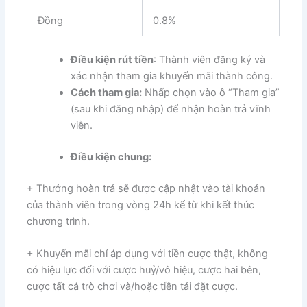
Đồng
0.8%
Điều kiện rút tiền
: Thành viên đăng ký và
xác nhận tham gia khuyến mãi thành công.
Cách tham gia:
Nhấp chọn vào ô “Tham gia”
(sau khi đăng nhập) để nhận hoàn trả vĩnh
viễn.
Điều kiện chung:
+
Thưởng hoàn trả sẽ được cập nhật vào tài khoản
của thành viên trong vòng 24h kể từ khi kết thúc
chương trình.
+
Khuyến mãi chỉ áp dụng với tiền cược thật, không
có hiệu lực đối với cược huỷ/vô hiệu, cược hai bên,
cược tất cả trò chơi và/hoặc tiền tái đặt cược.