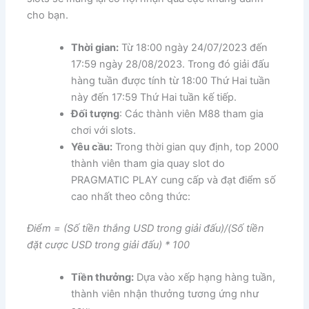
cho bạn.
Thời gian:
Từ 18:00 ngày 24/07/2023 đến
17:59 ngày 28/08/2023. Trong đó giải đấu
hàng tuần được tính từ 18:00 Thứ Hai tuần
này đến 17:59 Thứ Hai tuần kế tiếp.
Đối tượng
: Các thành viên M88 tham gia
chơi với slots.
Yêu cầu:
Trong thời gian quy định, top 2000
thành viên tham gia quay slot do
PRAGMATIC PLAY cung cấp và đạt điểm số
cao nhất theo công thức:
Điểm = (Số tiền thắng USD trong giải đấu)/(Số tiền
đặt cược USD trong giải đấu) * 100
Tiền thưởng:
Dựa vào xếp hạng hàng tuần,
thành viên nhận thưởng tương ứng như