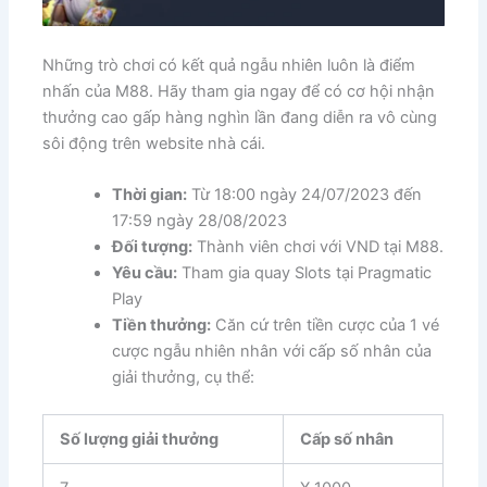
Những trò chơi có kết quả ngẫu nhiên luôn là điểm
nhấn của M88. Hãy tham gia ngay để có cơ hội nhận
thưởng cao gấp hàng nghìn lần đang diễn ra vô cùng
sôi động trên website nhà cái.
Thời gian:
Từ 18:00 ngày 24/07/2023 đến
17:59 ngày 28/08/2023
Đối tượng:
Thành viên chơi với VND tại M88.
Yêu cầu:
Tham gia quay Slots tại Pragmatic
Play
Tiền thưởng:
Căn cứ trên tiền cược của 1 vé
cược ngẫu nhiên nhân với cấp số nhân của
giải thưởng, cụ thể:
Số lượng giải thưởng
Cấp số nhân