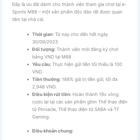
Đây là ưu đãi dành cho thành viên tham gia chơi tại e-
Sports M88 – một sản phẩm độc đáo rất được quan
tâm tại nhà cái.
Thời gian:
Từ nay cho đến hết ngày
30/09/2023
Đối tượng:
Thành viên mới đăng ký chơi
bằng VND tại M88
Yêu cầu:
Thực hiện gửi tiền tối thiểu là 100
VND.
Tiền thưởng:
188% giá trị tiền gửi, tối đa
2,948 VND.
Điều kiện rút tiền:
Hoàn thành 18x vòng
cược lại tại các sản phẩm gồm Thể thao điện
tử Pinnacle, Thể thao điện tử SABA và TF
Gaming.
Điều khoản chung: