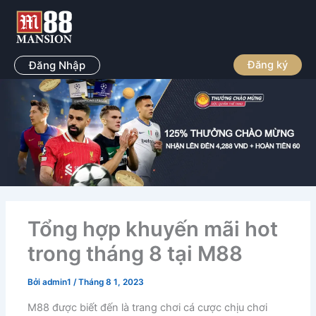
Nhảy
tới
nội
dung
Đăng Nhập
Đăng ký
Tổng hợp khuyến mãi hot
trong tháng 8 tại M88
Bởi
admin1
/
Tháng 8 1, 2023
M88 được biết đến là trang chơi cá cược chịu chơi