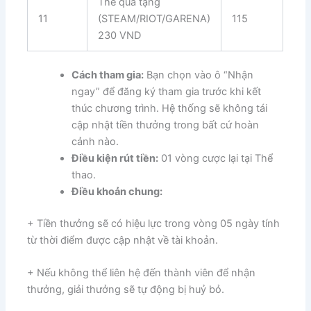
Thẻ quà tặng
11
(STEAM/RIOT/GARENA)
115
230 VND
Cách tham gia:
Bạn chọn vào ô “Nhận
ngay” để đăng ký tham gia trước khi kết
thúc chương trình. Hệ thống sẽ không tái
cập nhật tiền thưởng trong bất cứ hoàn
cảnh nào.
Điều kiện rút tiền:
01 vòng cược lại tại Thể
thao.
Điều khoản chung:
+
Tiền thưởng sẽ có hiệu lực trong vòng 05 ngày tính
từ thời điểm được cập nhật về tài khoản.
+
Nếu không thể liên hệ đến thành viên để nhận
thưởng, giải thưởng sẽ tự động bị huỷ bỏ.