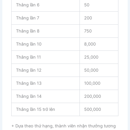
Thắng lần 6
50
Thắng lần 7
200
Thắng lần 8
750
Thắng lần 10
8,000
Thắng lần 11
25,000
Thắng lần 12
50,000
Thắng lần 13
100,000
Thắng lần 14
200,000
Thắng lần 15 trở lên
500,000
+
Dựa theo thứ hạng, thành viên nhận thưởng tương