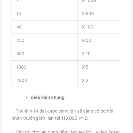
7
X 1000
15
X 500
48
X 100
250
X 50
800
X 10
1080
X 5
2800
X 2
Điều kiện chung:
+
Thành viên đặt cược càng lớn sẽ càng có cơ hội
nhận thưởng lớn, lên tới 118,000 VND.
+
Các trò chơi áp dụng gồm: Money Roll, Video Poker,