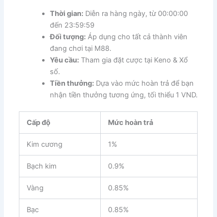
Thời gian:
Diễn ra hàng ngày, từ 00:00:00
đến 23:59:59
Đối tượng:
Áp dụng cho tất cả thành viên
đang chơi tại M88.
Yêu cầu:
Tham gia đặt cược tại Keno & Xổ
số.
Tiền thưởng:
Dựa vào mức hoàn trả để bạn
nhận tiền thưởng tương ứng, tối thiểu 1 VND.
Cấp độ
Mức hoàn trả
Kim cương
1%
Bạch kim
0.9%
Vàng
0.85%
Bạc
0.85%