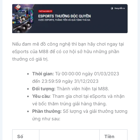
Nếu đam mê đồ công nghệ thì bạn hãy chơi ngay tại
eSports của M88 để có cơ hội sở hữu những phần
thưởng có giá trị.
Thời gian:
Từ 00:00:00 ngày 01/03/2023
đến 23:59:59 ngày 31/12/2023
Đối tượng:
Thành viên hiện tại M88.
Yêu cầu
: Tham gia chơi tại eSports và nhận
vé bốc thăm trúng giải hàng tháng.
Phần thưởng:
Số lượng và giải thưởng tương
ứng như sau:
Số
Tiền