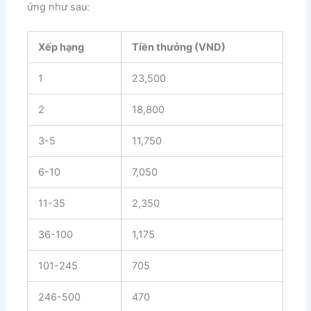
ứng như sau:
Xếp hạng
Tiền thưởng (VND)
1
23,500
2
18,800
3-5
11,750
6-10
7,050
11-35
2,350
36-100
1,175
101-245
705
246-500
470