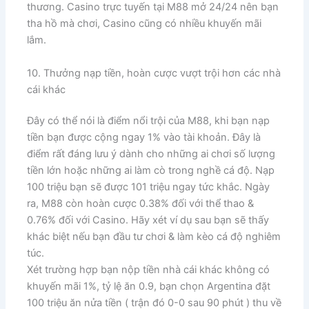
thương. Casino trực tuyến tại M88 mở 24/24 nên bạn
tha hồ mà chơi, Casino cũng có nhiều khuyến mãi
lắm.
10. Thưởng nạp tiền, hoàn cược vượt trội hơn các nhà
cái khác
Đây có thể nói là điểm nổi trội của M88, khi bạn nạp
tiền bạn được cộng ngay 1% vào tài khoản. Đây là
điểm rất đáng lưu ý dành cho những ai chơi số lượng
tiền lớn hoặc những ai làm cò trong nghề cá độ. Nạp
100 triệu bạn sẽ được 101 triệu ngay tức khắc. Ngày
ra, M88 còn hoàn cược 0.38% đối với thể thao &
0.76% đối với Casino. Hãy xét ví dụ sau bạn sẽ thấy
khác biệt nếu bạn đầu tư chơi & làm kèo cá độ nghiêm
túc.
Xét trường hợp bạn nộp tiền nhà cái khác không có
khuyến mãi 1%, tỷ lệ ăn 0.9, bạn chọn Argentina đặt
100 triệu ăn nửa tiền ( trận đó 0-0 sau 90 phút ) thu về