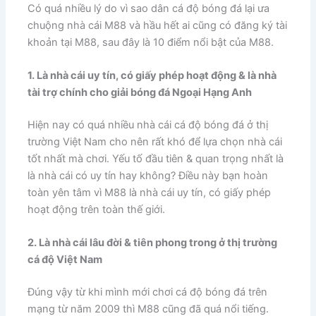
Có quá nhiều lý do vì sao dân cá độ bóng đá lại ưa
chuộng nhà cái M88 và hầu hết ai cũng có đăng ký tài
khoản tại M88, sau đây là 10 điểm nổi bật của M88.
1. Là nhà cái uy tín, có giấy phép hoạt động & là nhà
tài trợ chính cho giải bóng đá Ngoại Hạng Anh
Hiện nay có quá nhiều nhà cái cá độ bóng đá ở thị
trường Việt Nam cho nên rất khó để lựa chọn nhà cái
tốt nhất mà chơi. Yếu tố đầu tiên & quan trọng nhất là
là nhà cái có uy tín hay không? Điều này bạn hoàn
toàn yên tâm vì M88 là nhà cái uy tín, có giấy phép
hoạt động trên toàn thế giới.
2. Là nhà cái lâu đời & tiên phong trong ở thị trường
cá độ Việt Nam
Đúng vậy từ khi mình mới chơi cá độ bóng đá trên
mạng từ năm 2009 thì M88 cũng đã quá nổi tiếng.