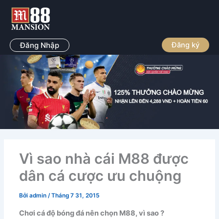
Nhảy
tới
nội
dung
Đăng Nhập
Đăng ký
Vì sao nhà cái M88 được
dân cá cược ưu chuộng
Bởi
admin
/
Tháng 7 31, 2015
Chơi cá độ bóng đá nên chọn M88, vì sao ?