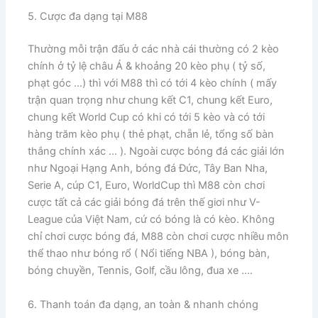
5. Cược đa dạng tại M88
Thường mỗi trận đấu ở các nhà cái thường có 2 kèo
chính ở tỷ lệ châu Á & khoảng 20 kèo phụ ( tỷ số,
phạt góc …) thì với M88 thì có tới 4 kèo chính ( mấy
trận quan trọng như chung kết C1, chung kết Euro,
chung kết World Cup có khi có tới 5 kèo và có tới
hàng trăm kèo phụ ( thẻ phạt, chẵn lẻ, tổng số bàn
thắng chính xác … ). Ngoài cược bóng đá các giải lớn
như Ngoại Hạng Anh, bóng đá Đức, Tây Ban Nha,
Serie A, cúp C1, Euro, WorldCup thì M88 còn chơi
cược tất cả các giải bóng đá trên thế giơi như V-
League của Việt Nam, cứ có bóng là có kèo. Không
chỉ chơi cược bóng đá, M88 còn chơi cược nhiều môn
thể thao như bóng rổ ( Nổi tiếng NBA ), bóng bàn,
bóng chuyền, Tennis, Golf, cầu lông, đua xe ….
6. Thanh toán đa dạng, an toàn & nhanh chóng