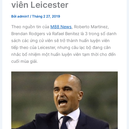
viên Leicester
Bởi
admin1
/
Tháng 2 27, 2019
Theo nguồn tin của
M88 News
, Roberto Martinez,
Brendan Rodgers và Rafael Benitez là 3 trong số danh
sách các ứng cử viên sẽ trở thành huấn luyện viên
tiếp theo của Leicester, nhưng câu lạc bộ đang cân
nhắc bổ nhiệm một huấn luyện viên tạm thời cho đến
cuối mùa giải.