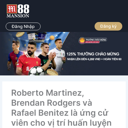
Nhảy
tới
nội
dung
Đăng Nhập
Đăng ký
Roberto Martinez,
Brendan Rodgers và
Rafael Benitez là ứng cử
viên cho vị trí huấn luyện