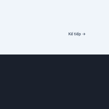
Kế tiếp
→