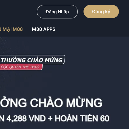
Đăng ký
Đăng Nhập
 MẠI M88
M88 APPS