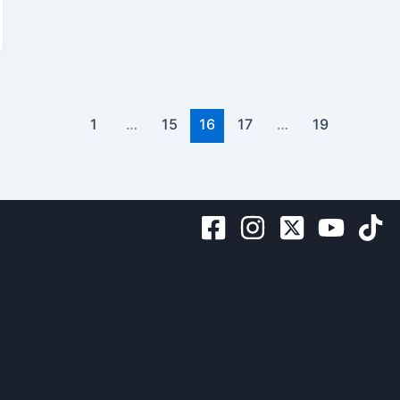
1
…
15
16
17
…
19