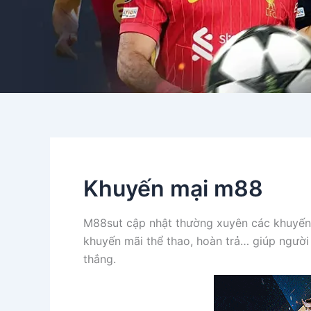
Khuyến mại m88
M88sut cập nhật thường xuyên các khuyến 
khuyến mãi thể thao, hoàn trả… giúp người
thắng.