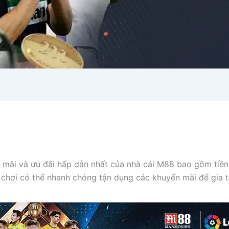
mãi và ưu đãi hấp dẫn nhất của nhà cái M88 bao gồm tiền
 chơi có thể nhanh chóng tận dụng các khuyển mãi để gia t