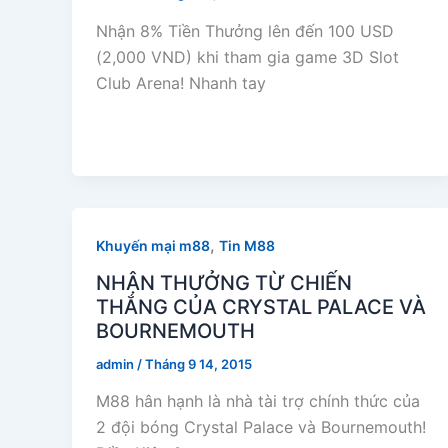
Nhận 8% Tiền Thưởng lên đến 100 USD
(2,000 VND) khi tham gia game 3D Slot
Club Arena! Nhanh tay
,
Khuyến mại m88
Tin M88
NHẬN THƯỞNG TỪ CHIẾN
THẮNG CỦA CRYSTAL PALACE VÀ
BOURNEMOUTH
admin
/
Tháng 9 14, 2015
M88 hân hạnh là nhà tài trợ chính thức của
2 đội bóng Crystal Palace và Bournemouth!