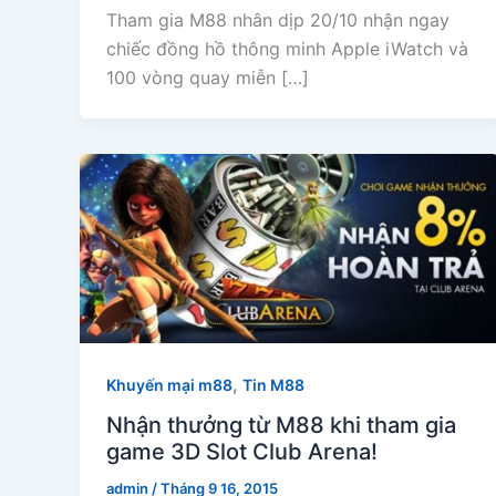
Tham gia M88 nhân dịp 20/10 nhận ngay
chiếc đồng hồ thông minh Apple iWatch và
100 vòng quay miễn […]
,
Khuyến mại m88
Tin M88
Nhận thưởng từ M88 khi tham gia
game 3D Slot Club Arena!
admin
/
Tháng 9 16, 2015