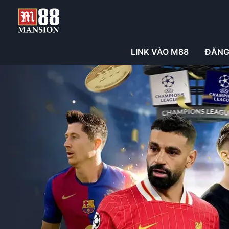
Nhảy
tới
nội
dung
LINK VÀO M88
ĐĂNG