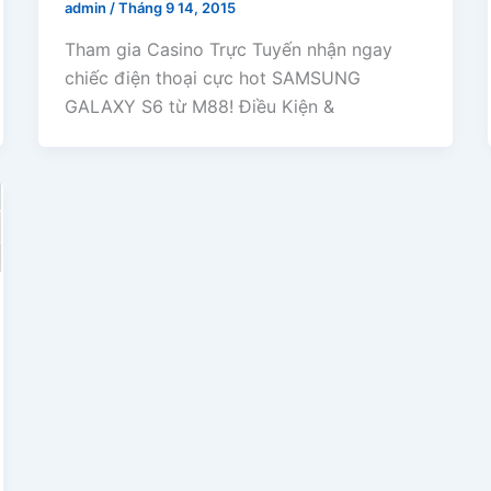
admin
/
Tháng 9 14, 2015
Tham gia Casino Trực Tuyến nhận ngay
chiếc điện thoại cực hot SAMSUNG
GALAXY S6 từ M88! Điều Kiện &