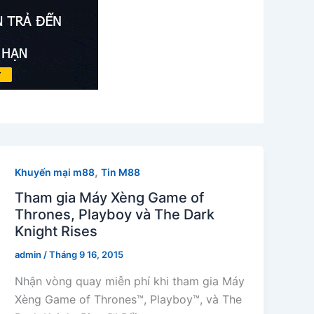
,
Khuyến mại m88
Tin M88
Tham gia Máy Xèng Game of
Thrones, Playboy và The Dark
Knight Rises
admin
/
Tháng 9 16, 2015
Nhận vòng quay miễn phí khi tham gia Máy
Xèng Game of Thrones™, Playboy™, và The