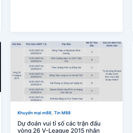
,
Khuyến mại m88
Tin M88
Dự đoán vui tỉ số các trận đấu
vòng 26 V-League 2015 nhận