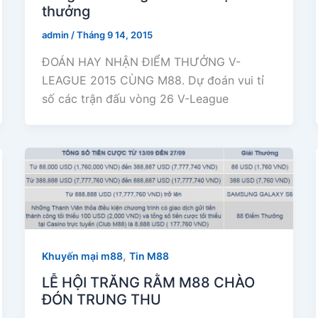
thưởng
admin
/
Tháng 9 14, 2015
ĐOÁN HAY NHẬN ĐIỂM THƯỞNG V-
LEAGUE 2015 CÙNG M88. Dự đoán vui tỉ
số các trận đấu vòng 26 V-League
,
Khuyến mại m88
Tin M88
LỄ HỘI TRĂNG RẰM M88 CHÀO
ĐÓN TRUNG THU