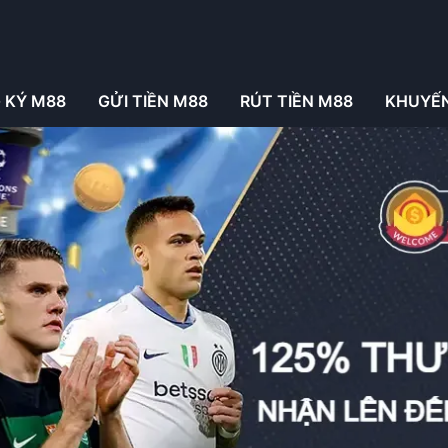
 KÝ M88
GỬI TIỀN M88
RÚT TIỀN M88
KHUYẾN