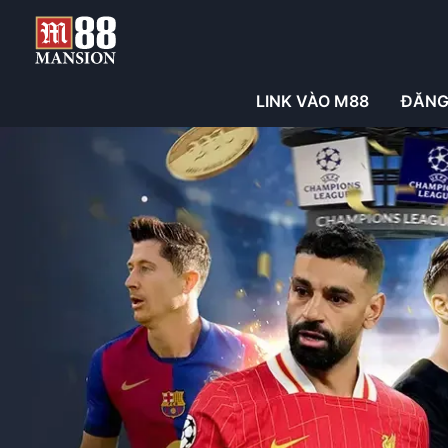
Nhảy
tới
nội
dung
LINK VÀO M88
ĐĂNG