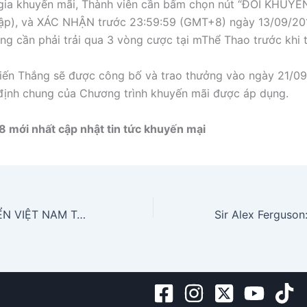
gia khuyến mãi, Thành viên cần bấm chọn nút “ĐỔI KHUYẾ
hập), và XÁC NHẬN trước 23:59:59 (GMT+8) ngày 13/09/20
ởng cần phải trải qua 3 vòng cược tại mThể Thao trước khi t
iến Thắng sẽ được công bố và trao thưởng vào ngày 21/09
định chung của Chương trình khuyến mãi được áp dụng.
8 mới nhất cập nhật tin tức khuyến mại
CỔ VŨ ĐỘI TUYỂN VIỆT NAM TẠI VÒNG LOẠI WORLD CUP 2018