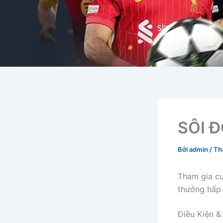
SÔI 
Bởi
admin
/
Th
Tham gia cư
thưởng hấp 
Điều Kiện &