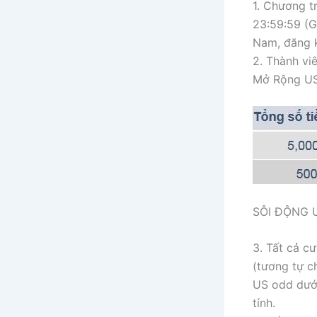
1. Chương t
23:59:59 (G
Nam, đăng 
2. Thành vi
Mở Rộng US
SÔI ĐỘNG 
3. Tất cả c
(tương tự c
US odd dưới
tính.