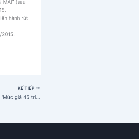
N MÃI” (sau
15.
iến hành rút
/2015.
KẾ TIẾP
Sir Alex Ferguson: ‘Mức giá 45 triệu bảng cho một cầu thủ 19 tuổi thật điên rồ’