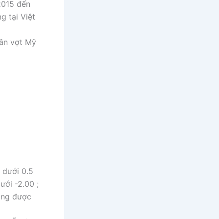
2015 đến
 tại Việt
uần vợt Mỹ
 dưới 0.5
ưới -2.00 ;
ông được