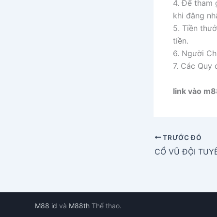
4. Để tham 
khi đăng n
5. Tiền thư
tiền.
6. Người Ch
7. Các Quy 
link vào m8
TRƯỚC ĐÓ
M88 id
và
M88th
Thể thao.