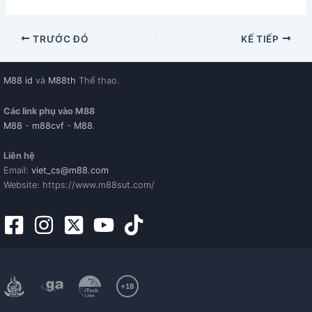
TRƯỚC ĐÓ
KẾ TIẾP
M88 id
và
M88th
Thể thao.
Các link phụ vào M88
M88
-
m88cvf
-
M88
.
Liên hệ
Email:
viet_cs@m88.com
Website: https://www.m88sut.com/