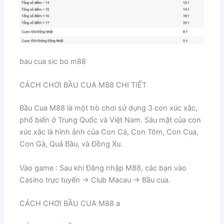
bau cua sic bo m88
CÁCH CHƠI BẦU CUA M88 CHI TIẾT
Bầu Cua M88 là một trò chơi sử dụng 3 con xúc xắc,
phổ biến ở Trung Quốc và Việt Nam. Sáu mặt của con
xúc xắc là hình ảnh của Con Cá, Con Tôm, Con Cua,
Con Gà, Quả Bầu, và Đồng Xu.
Vào game : Sau khi Đăng nhập M88, các bạn vào
Casino trực tuyến -> Club Macau -> Bầu cua.
CÁCH CHƠI BẦU CUA M88 a