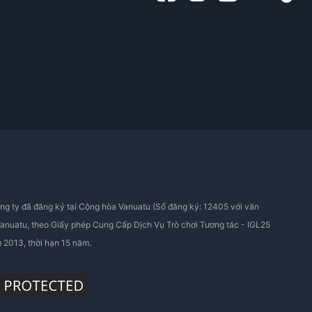
ng ty đã đăng ký tại Cộng hòa Vanuatu (Số đăng ký: 12405 với văn
Vanuatu, theo Giấy phép Cung Cấp Dịch Vụ Trò chơi Tương tác - IGL25
m 2013, thời hạn 15 năm.