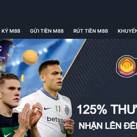
 KÝ M88
GỬI TIỀN M88
RÚT TIỀN M88
KHUYẾN