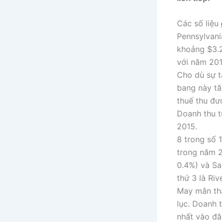
Các số liệu
Pennsylvani
khoảng $3.2
với năm 201
Cho dù sự t
bang này tă
thuế thu đư
Doanh thu t
2015.
8 trong số 
trong năm 2
0.4%) và Sa
thứ 3 là Ri
May mắn tha
lục. Doanh 
nhất vào đâ