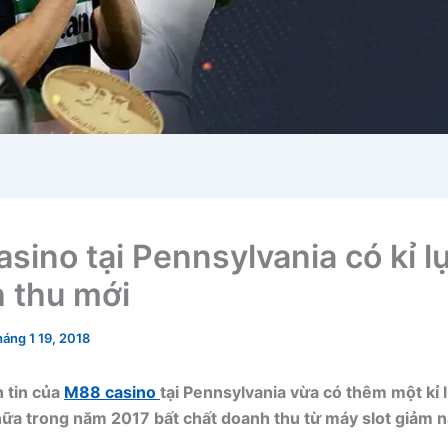
sino tại Pennsylvania có kỉ l
 thu mới
áng 1 19, 2018
 tin của
M88 casino
tại Pennsylvania vừa có thêm một kỉ 
ữa trong năm 2017 bất chất doanh thu từ máy slot giảm 