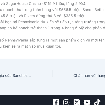
 và SugarHouse Casino ($119.9 triệu, tăng 2.9%).
u doanh thu trong toàn bang với $556.5 triệu. Sands Beth
45.8 triệu và Rivers đứng thứ 3 với $335.5 triệu.
bài bạc tại Pennylvania dự kiến sẽ tiếp tục tăng trưởng tro
ang có kế hoạch trở thành 1 trong 4 bang ở Mỹ cho phép 
số Pennsylvania sắp tung ra một sản phẩm dịch vụ mới tên
dự kiến sẽ ra mắt vào mùa xuân tới.
Conte cho rằng giá của Sanchez đang là một món hời