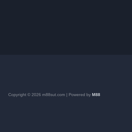
Copyright © 2026 m88sut.com | Powered by
M88