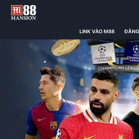
Nhảy
tới
nội
dung
LINK VÀO M88
ĐĂNG