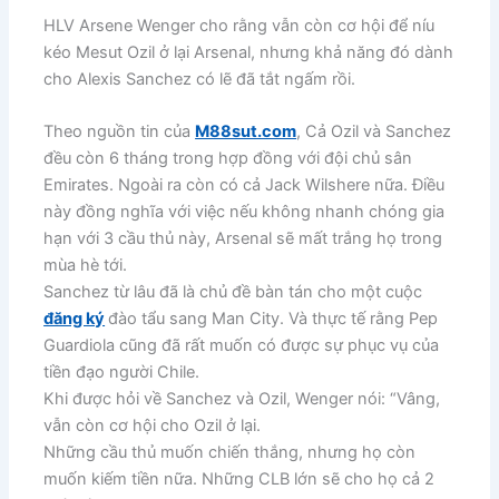
HLV Arsene Wenger cho rằng vẫn còn cơ hội để níu
kéo Mesut Ozil ở lại Arsenal, nhưng khả năng đó dành
cho Alexis Sanchez có lẽ đã tắt ngấm rồi.
Theo nguồn tin của
M88sut.com
, Cả Ozil và Sanchez
đều còn 6 tháng trong hợp đồng với đội chủ sân
Emirates. Ngoài ra còn có cả Jack Wilshere nữa. Điều
này đồng nghĩa với việc nếu không nhanh chóng gia
hạn với 3 cầu thủ này, Arsenal sẽ mất trắng họ trong
mùa hè tới.
Sanchez từ lâu đã là chủ đề bàn tán cho một cuộc
đăng ký
đào tẩu sang Man City. Và thực tế rằng Pep
Guardiola cũng đã rất muốn có được sự phục vụ của
tiền đạo người Chile.
Khi được hỏi về Sanchez và Ozil, Wenger nói: “Vâng,
vẫn còn cơ hội cho Ozil ở lại.
Những cầu thủ muốn chiến thắng, nhưng họ còn
muốn kiếm tiền nữa. Những CLB lớn sẽ cho họ cả 2