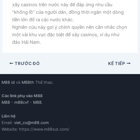
xây casinos trên nước này để đáp ứng nhu cầu
“khổng lồ” của người dân, đồng thời ngăn một dòng
tiền lớn đổ ra các nước khác.
Nghiên cứu này gợi ý chính quyền nên cân nhắc chọn
một vài khu vực đặc biệt để xây casinos, ví dụ như
đảo Hải Nam.
TRƯỚC ĐÓ
KẾ TIẾP
M88 id
và
M88th
Thể thao.
Các link phụ vào M88
M88
-
m88cvf
-
M88
.
Liên hệ
Email:
viet_cs@m88.com
Website: https://www.m88sut.com/