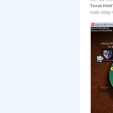
Texas Hold
cược cũng 