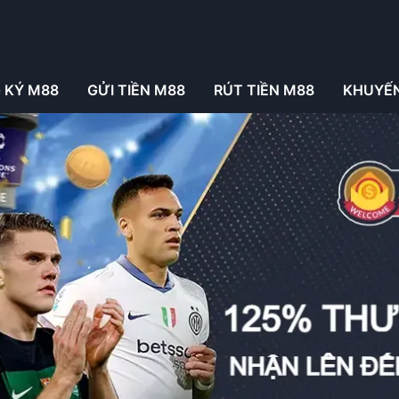
 KÝ M88
GỬI TIỀN M88
RÚT TIỀN M88
KHUYẾN