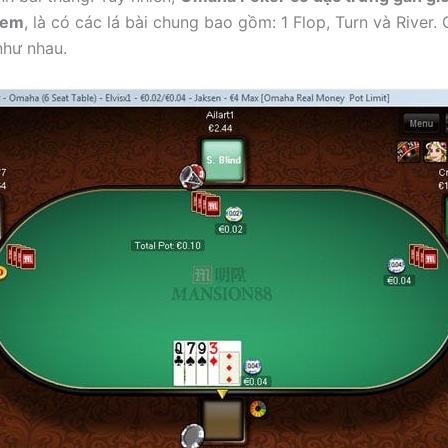
’em
, là có các lá bài chung bao gồm: 1 Flop, Turn và River.
như nhau.