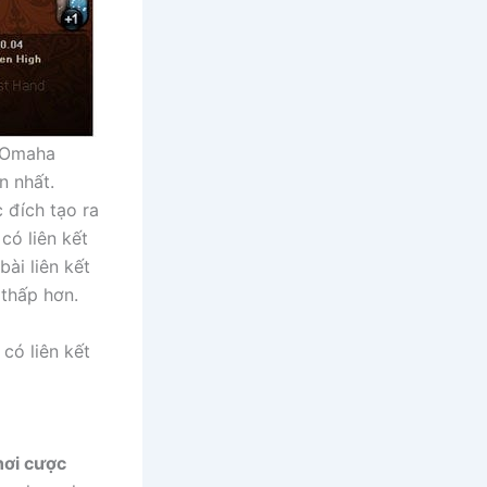
g Omaha
n nhất.
 đích tạo ra
có liên kết
bài liên kết
 thấp hơn.
có liên kết
hơi cược