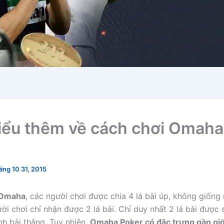
iểu thêm về cách chơi Omaha
áng 10 31, 2015
ố Omaha
, các người chơi được chia 4 lá bài úp, không giống
ời chơi chỉ nhận được 2 lá bài. Chỉ duy nhất 2 lá bài được
nh bài thắng. Tuy nhiên,
Omaha Poker có đặc trưng gần giố