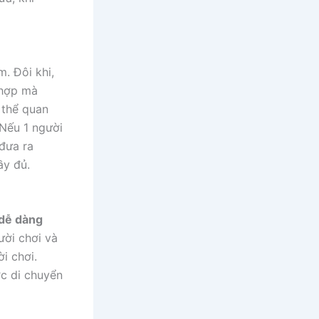
. Đôi khi,
 hợp mà
ó thể quan
 Nếu 1 người
 đưa ra
ầy đủ.
 dễ dàng
ười chơi và
i chơi.
c di chuyển