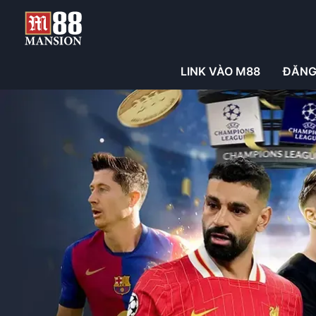
Nhảy
tới
nội
dung
LINK VÀO M88
ĐĂNG