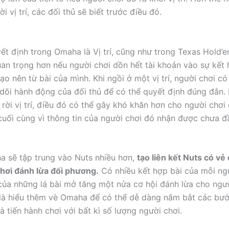
ời vị trí, các đối thủ sẽ biết trước điều đó.
ết định trong Omaha là Vị trí, cũng như trong Texas Hold’em
quan trọng hơn nếu người chơi dồn hết tài khoản vào sự kết
ạo nên từ bài của mình. Khi ngồi ở một vị trí, người chơi c
 dõi hành động của đối thủ để có thể quyết định đúng đắn.
 rời vị trí, điều đó có thể gây khó khăn hơn cho người chơi
cuối cùng vì thông tin của người chơi đó nhận được chưa đ
 sẽ tập trung vào Nuts nhiều hơn,
tạo liên kết Nuts có vẻ
hơi đánh lừa đối phương.
Có nhiều kết hợp bài của mỗi ng
của những lá bài mở tăng một nửa cơ hội đánh lừa cho ngườ
là hiểu thêm vè Omaha để có thể dễ dàng nắm bắt các bướ
 tiến hành chơi với bất kì số lượng người chơi.