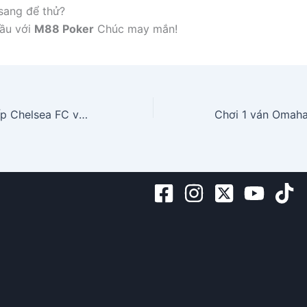
sang để thử?
đầu với
M88 Poker
Chúc may mắn!
Link Xem trực tiếp Chelsea FC vs Liverpool thời gian 07:45, Ngày 31/10/2015