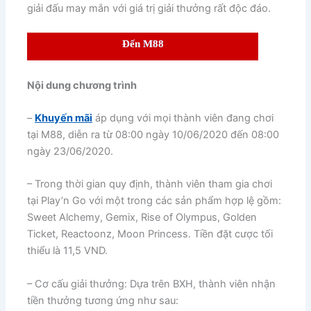
giải đấu may mắn với giá trị giải thưởng rất độc đáo.
Đến M88
Nội dung chương trình
–
Khuyến mãi
áp dụng với mọi thành viên đang chơi
tại M88, diễn ra từ 08:00 ngày 10/06/2020 đến 08:00
ngày 23/06/2020.
– Trong thời gian quy định, thành viên tham gia chơi
tại Play’n Go với một trong các sản phẩm hợp lệ gồm:
Sweet Alchemy, Gemix, Rise of Olympus, Golden
Ticket, Reactoonz, Moon Princess. Tiền đặt cược tối
thiểu là 11,5 VND.
– Cơ cấu giải thưởng: Dựa trên BXH, thành viên nhận
tiền thưởng tương ứng như sau: