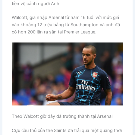
tiền vệ cánh người Anh.
Walcott, gia nhập Arsenal từ năm 16 tuổi với mức giá
vào khoảng 12 triệu bảng từ Southampton và anh đã
có hơn 200 lần ra sân tại Premier League.
Theo Walcott giờ đây đã trưởng thành tại Arsenal
Cựu cầu thủ của the Saints đã trải qua một quãng thời