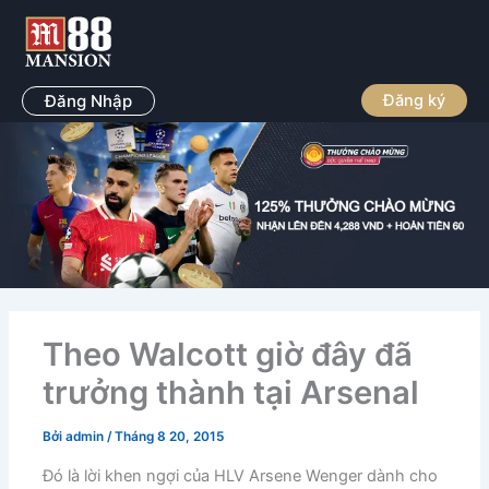
Nhảy
tới
nội
dung
Đăng Nhập
Đăng ký
Theo Walcott giờ đây đã
trưởng thành tại Arsenal
Bởi
admin
/
Tháng 8 20, 2015
Đó là lời khen ngợi của HLV Arsene Wenger dành cho