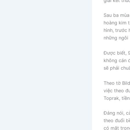
giải kết th
Sau ba mùa 
hoàng kim t
hình, trước
những ngôi 
Được biết, 
không cán đ
sẽ phải chu
Theo tờ Bil
việc theo đ
Toprak, tiề
Đáng nói, c
theo đuổi b
có mặt tron