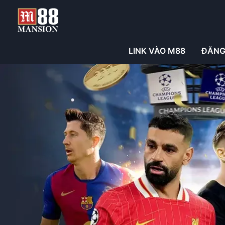
Nhảy
tới
nội
dung
LINK VÀO M88
ĐĂNG