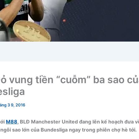
ỏ vung tiền “cuỗm” ba sao củ
sliga
áng 3 9, 2016
iới
M88
, BLĐ Manchester United đang lên kế hoạch đưa v
 ngôi sao lớn của Bundesliga ngay trong phiên chợ hè tới.