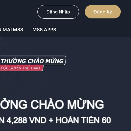
Đăng ký
Đăng Nhập
 MẠI M88
M88 APPS