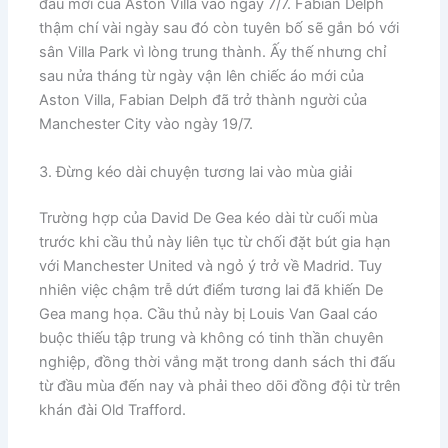
đấu mới của Aston Villa vào ngày 7/7. Fabian Delph
thậm chí vài ngày sau đó còn tuyên bố sẽ gắn bó với
sân Villa Park vì lòng trung thành. Ấy thế nhưng chỉ
sau nửa tháng từ ngày vận lên chiếc áo mới của
Aston Villa, Fabian Delph đã trở thành người của
Manchester City vào ngày 19/7.
3. Đừng kéo dài chuyện tương lai vào mùa giải
​Trường hợp của David De Gea kéo dài từ cuối mùa
trước khi cầu thủ này liên tục từ chối đặt bút gia hạn
với Manchester United và ngỏ ý trở về Madrid. Tuy
nhiên việc chậm trễ dứt điểm tương lai đã khiến De
Gea mang họa. Cầu thủ này bị Louis Van Gaal cáo
buộc thiếu tập trung và không có tinh thần chuyên
nghiệp, đồng thời vắng mặt trong danh sách thi đấu
từ đầu mùa đến nay và phải theo dõi đồng đội từ trên
khán đài Old Trafford.