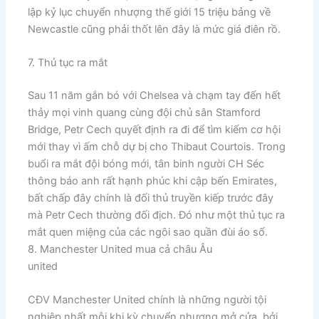
lập kỷ lục chuyển nhượng thế giới 15 triệu bảng về
Newcastle cũng phải thốt lên đây là mức giá điên rồ.
7. Thủ tục ra mắt
​Sau 11 năm gắn bó với Chelsea và chạm tay đến hết
thảy mọi vinh quang cùng đội chủ sân Stamford
Bridge, Petr Cech quyết định ra đi để tìm kiếm cơ hội
mới thay vì ấm chỗ dự bị cho Thibaut Courtois. Trong
buổi ra mắt đội bóng mới, tân binh người CH Séc
thông báo anh rất hạnh phúc khi cập bến Emirates,
bất chấp đây chính là đối thủ truyền kiếp trước đây
mà Petr Cech thường đối địch. Đó như một thủ tục ra
mắt quen miệng của các ngôi sao quần đùi áo số.
8. Manchester United mua cả châu Âu
united
CĐV Manchester United chính là những người tội
nghiệp nhất mỗi khi kỳ chuyển nhượng mở cửa, bởi