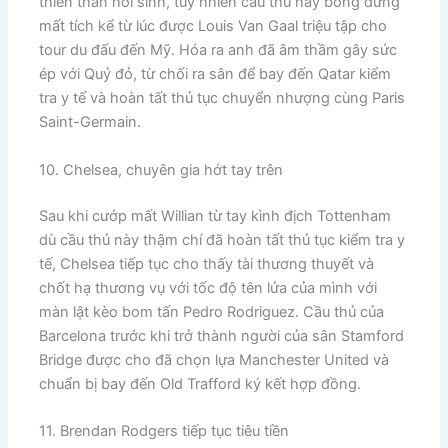
thiên thần hồi sinh, tuy nhiên cầu thủ này bỗng dưng
mất tích kể từ lúc được Louis Van Gaal triệu tập cho
tour du đấu đến Mỹ. Hóa ra anh đã âm thầm gây sức
ép với Quỷ đỏ, từ chối ra sân để bay đến Qatar kiểm
tra y tế và hoàn tất thủ tục chuyển nhượng cùng Paris
Saint-Germain.
10. Chelsea, chuyên gia hớt tay trên
​Sau khi cướp mất Willian từ tay kình địch Tottenham
dù cầu thủ này thậm chí đã hoàn tất thủ tục kiểm tra y
tế, Chelsea tiếp tục cho thấy tài thương thuyết và
chốt hạ thương vụ với tốc độ tên lửa của mình với
màn lật kèo bom tấn Pedro Rodriguez. Cầu thủ của
Barcelona trước khi trở thành người của sân Stamford
Bridge được cho đã chọn lựa Manchester United và
chuẩn bị bay đến Old Trafford ký kết hợp đồng.
11. Brendan Rodgers tiếp tục tiêu tiền