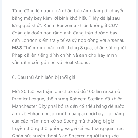
​Từng đăng lên trang cá nhân bức ảnh đang di chuyển
bằng máy bay kèm lời bình khó hiểu “Hãy để lại sau
lưng quá khứ”. Karim Benzema khiến không ít CĐV
đoán già đoán non rằng anh đang trên đường bay
đến London kiểm tra y tế và ký hợp đồng với Arsenal.
M88
Thế nhưng vào cuối tháng 8 qua, chân sút người
Pháp đã lên tiếng đính chính và anh cho hay mình
vẫn rất muốn gắn bó với Real Madrid.
6. Cầu thủ Anh luôn bị thổi giá
​Mới 20 tuổi và thậm chí chưa có đủ 100 lần ra sân ở
Premier League, thế nhưng Raheem Sterling đã khiến
Manchester City phải bỏ ra đến 49 triệu bảng để rước
anh về Etihad chỉ sau một mùa giải chơi hay. Tài năng
của các mầm non xứ sở Sương mù thường bị giới
truyền thông thổi phồng và giá cả leo thang qua mức.
Chân sút huyền thoại Alan Shearer, người từng xác