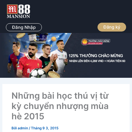
Nhảy
tới
nội
dung
Đăng Nhập
Đăng ký
Những bài học thú vị từ
kỳ chuyển nhượng mùa
hè 2015
Bởi
admin
/
Tháng 9 3, 2015