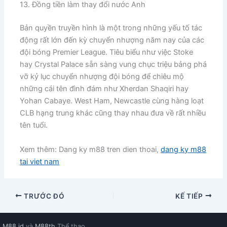
13. Đồng tiền làm thay đổi nước Anh
​Bản quyền truyền hình là một trong những yếu tố tác
động rất lớn đến kỳ chuyển nhượng năm nay của các
đội bóng Premier League. Tiêu biểu như việc Stoke
hay Crystal Palace sẵn sàng vung chục triệu bảng phá
vỡ kỷ lục chuyển nhượng đội bóng để chiêu mộ
những cái tên đình đám như Xherdan Shaqiri hay
Yohan Cabaye. West Ham, Newcastle cùng hàng loạt
CLB hạng trung khác cũng thay nhau đưa về rất nhiều
tên tuổi.
Xem thêm: Dang ky m88 tren dien thoai,
dang ky m88
tai viet nam
TRƯỚC ĐÓ
KẾ TIẾP
M88 id
và
M88th
Thể thao.