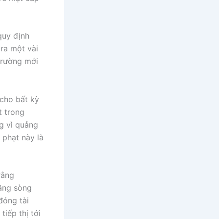
quy định
 ra một vài
trường mới
cho bất kỳ
t trong
g vì quảng
 phạt này là
rằng
rằng sòng
đóng tài
tiếp thị tới