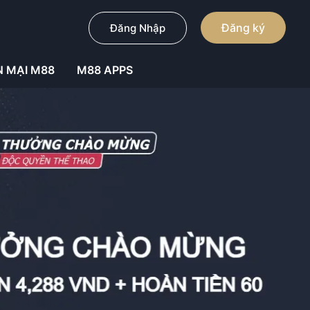
Đăng ký
Đăng Nhập
 MẠI M88
M88 APPS