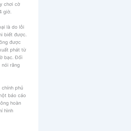
y chơi cờ
 giờ.
i là do lỗi
i biết được.
không được
 xuất phát từ
ờ bạc. Đối
 nói rằng
 chính phủ
 một báo cáo
hông hoàn
í hình