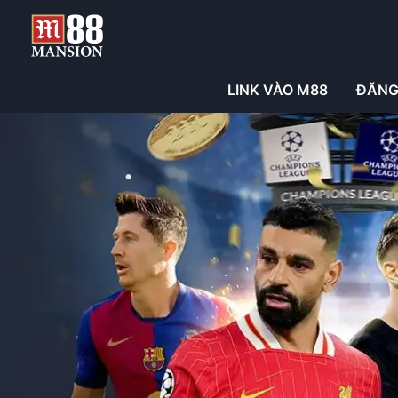
Nhảy
tới
nội
dung
LINK VÀO M88
ĐĂNG