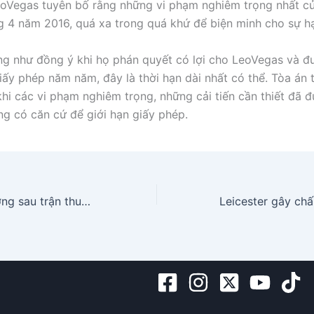
oVegas tuyên bố rằng những vi phạm nghiêm trọng nhất củ
g 4 năm 2016, quá xa trong quá khứ để biện minh cho sự h
g như đồng ý khi họ phán quyết có lợi cho LeoVegas và đ
iấy phép năm năm, đây là thời hạn dài nhất có thể. Tòa án 
khi các vi phạm nghiêm trọng, những cải tiến cần thiết đã 
ng có căn cứ để giới hạn giấy phép.
Marcelo tổn thương sau trận thua Real Madrid và thừa nhận La Liga đã trở nên khó khăn