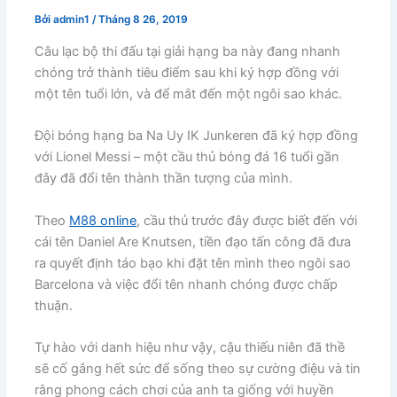
Bởi
admin1
/
Tháng 8 26, 2019
Câu lạc bộ thi đấu tại giải hạng ba này đang nhanh
chóng trở thành tiêu điểm sau khi ký hợp đồng với
một tên tuổi lớn, và để mắt đến một ngôi sao khác.
Đội bóng hạng ba Na Uy IK Junkeren đã ký hợp đồng
với Lionel Messi – một cầu thủ bóng đá 16 tuổi gần
đây đã đổi tên thành thần tượng của mình.
Theo
M88 online
, cầu thủ trước đây được biết đến với
cái tên Daniel Are Knutsen, tiền đạo tấn công đã đưa
ra quyết định táo bạo khi đặt tên mình theo ngôi sao
Barcelona và việc đổi tên nhanh chóng được chấp
thuận.
Tự hào với danh hiệu như vậy, cậu thiếu niên đã thề
sẽ cố gắng hết sức để sống theo sự cường điệu và tin
rằng phong cách chơi của anh ta giống với huyền