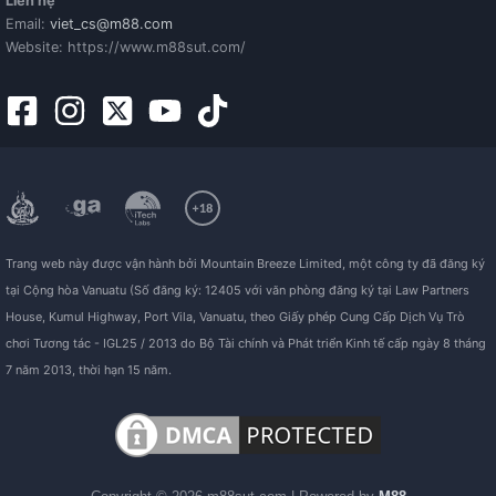
Liên hệ
Email:
viet_cs@m88.com
Website: https://www.m88sut.com/
Trang web này được vận hành bởi Mountain Breeze Limited, một công ty đã đăng ký
tại Cộng hòa Vanuatu (Số đăng ký: 12405 với văn phòng đăng ký tại Law Partners
House, Kumul Highway, Port Vila, Vanuatu, theo Giấy phép Cung Cấp Dịch Vụ Trò
chơi Tương tác - IGL25 / 2013 do Bộ Tài chính và Phát triển Kinh tế cấp ngày 8 tháng
7 năm 2013, thời hạn 15 năm.