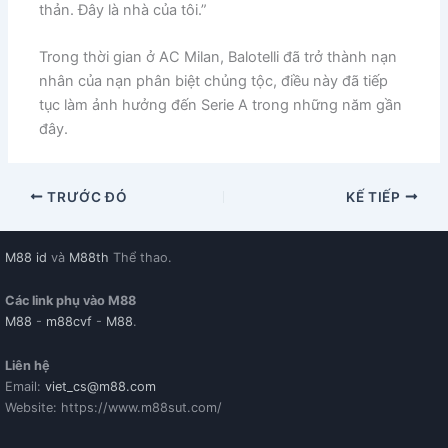
thản. Đây là nhà của tôi.”
Trong thời gian ở AC Milan, Balotelli đã trở thành nạn
nhân của nạn phân biệt chủng tộc, điều này đã tiếp
tục làm ảnh hưởng đến Serie A trong những năm gần
đây.
TRƯỚC ĐÓ
KẾ TIẾP
M88 id
và
M88th
Thể thao.
Các link phụ vào M88
M88
-
m88cvf
-
M88
.
Liên hệ
Email:
viet_cs@m88.com
Website: https://www.m88sut.com/