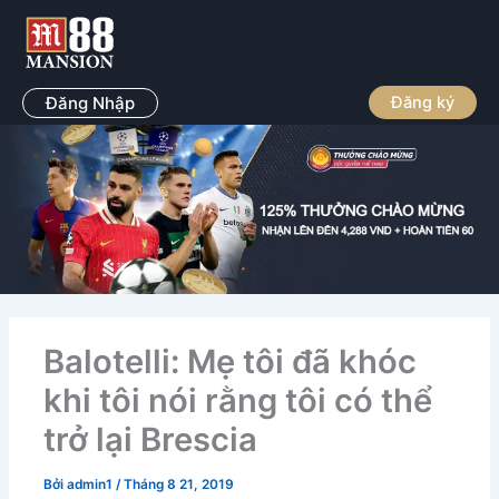
Nhảy
tới
nội
dung
Đăng Nhập
Đăng ký
Balotelli: Mẹ tôi đã khóc
khi tôi nói rằng tôi có thể
trở lại Brescia
Bởi
admin1
/
Tháng 8 21, 2019