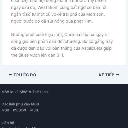
cách biệt cho đội bóng thành London. Tuy nhiên
ngay sau đó, West Brom cũng bất ngờ có bàn rút
ngắn tỉ số từ một cú vô-lê trái phá của Morrison,
người trước đó đã sút hỏng quả phạt 11m.
Những phút cuối hiệp một, Chelsea tiếp tục gây ra
sóng gió bên phần sân đối phương. Sự cố gắng này
đã được đền đáp với bàn thắng của Azpilicueta giúp
the Blues vươn lên dẫn 3-1.
TRƯỚC ĐÓ
KẾ TIẾP
M88 id
và
M88th
Thể thao.
Các link phụ vào M88
M88
-
m88cvf
-
M88
.
Liên hệ