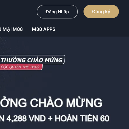
Đăng ký
Đăng Nhập
 MẠI M88
M88 APPS