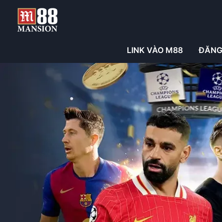
Nhảy
tới
nội
dung
LINK VÀO M88
ĐĂNG