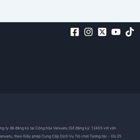
ng ty đã đăng ký tại Cộng hòa Vanuatu (Số đăng ký: 12405 với văn
Vanuatu, theo Giấy phép Cung Cấp Dịch Vụ Trò chơi Tương tác - IGL25