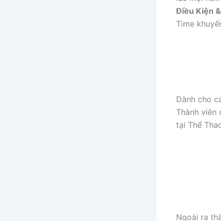
Điều Kiện &
Time khuyến
Dành cho c
Thành viên 
tại Thể Tha
Ngoài ra th