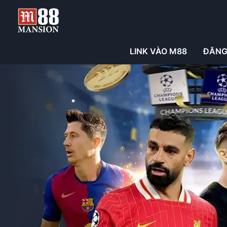
Nhảy
tới
nội
dung
LINK VÀO M88
ĐĂNG