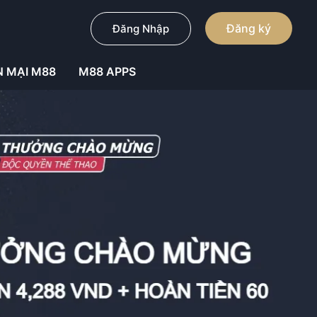
Đăng ký
Đăng Nhập
 MẠI M88
M88 APPS