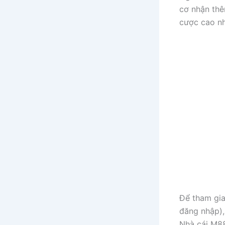
cơ nhận thê
cược cao nh
Để tham gia
đăng nhập),
Nhà cái M88