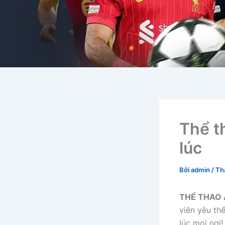
Thể t
lúc
Bởi
admin
/
Th
THỂ THAO Ả
viên yêu th
lúc mọi nơi!