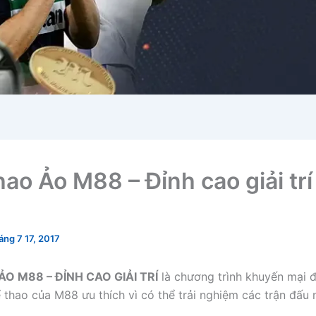
hao Ảo M88 – Đỉnh cao giải trí
áng 7 17, 2017
O M88 – ĐỈNH CAO GIẢI TRÍ
là chương trình khuyến mại 
ể thao của M88 ưu thích vì có thể trải nghiệm các trận đấu