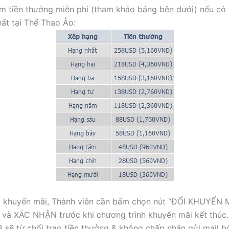
m tiền thưởng miễn phí (tham khảo bảng bên dưới) nếu có 
ất tại Thể Thao Ảo:
 khuyến mãi, Thành viên cần bấm chọn nút “ĐỔI KHUYẾN M
 và XÁC NHẬN trước khi chương trình khuyến mãi kết thúc.
 sẽ từ chối trao tiền thưởng & không chấp nhận gửi mail b