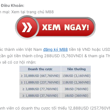
 Điều Khoản:
 mại: Xem tại trang chủ M88
ác thành viên Việt Nam
đăng ký M88
tiền tệ VND hoặc USD
cần gửi tiền thành công 288USD (5,760VND) & tham gia T
o sẽ có cơ hội nhận:
ành viên có doanh thu cược tối thiểu 12,888USD (257,760V