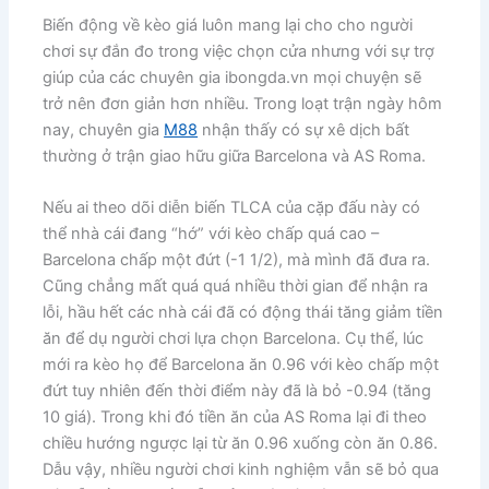
Biến động về kèo giá luôn mang lại cho cho người
chơi sự đắn đo trong việc chọn cửa nhưng với sự trợ
giúp của các chuyên gia ibongda.vn mọi chuyện sẽ
trở nên đơn giản hơn nhiều. Trong loạt trận ngày hôm
nay, chuyên gia
M88
nhận thấy có sự xê dịch bất
thường ở trận giao hữu giữa Barcelona và AS Roma.
Nếu ai theo dõi diễn biến TLCA của cặp đấu này có
thể nhà cái đang “hớ” với kèo chấp quá cao –
Barcelona chấp một đứt (-1 1/2), mà mình đã đưa ra.
Cũng chẳng mất quá quá nhiều thời gian để nhận ra
lỗi, hầu hết các nhà cái đã có động thái tăng giảm tiền
ăn để dụ người chơi lựa chọn Barcelona. Cụ thể, lúc
mới ra kèo họ để Barcelona ăn 0.96 với kèo chấp một
đứt tuy nhiên đến thời điểm này đã là bỏ -0.94 (tăng
10 giá). Trong khi đó tiền ăn của AS Roma lại đi theo
chiều hướng ngược lại từ ăn 0.96 xuống còn ăn 0.86.
Dẫu vậy, nhiều người chơi kinh nghiệm vẫn sẽ bỏ qua