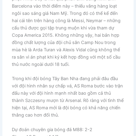
Barcelona vào thời điểm này – thiếu vắng hàng loạt
ngôi sao sáng giá Nam Mỹ. Trong đó có thể kể đến
hai cái tên trên hàng công là Messi, Neymar – những
cấu thủ được gọi tập trung muộn khi vừa tham dự
Copa America 2015. Không những vậy, hai bản hợp
đồng chất lượng của đội chủ sân Camp Nou trong
mùa hè là Arda Turan và Alexis Vidal cũng không thể
ra sân vì án phạt khi ký kết hợp đồng với một số cầu
thủ nước ngoài dưới 18 tuổi.
Trong khi đội bóng Tây Ban Nha đang phải đâu đầu
với đội hình nhân sự chấp vá, AS Roma bước vào trận
đấu này với đội hình mạnh nhất bao gồm cả thủ
thành Szczesny mượn từ Arsenal. Rõ ràng với tình thế
hiện tại, AS Roma mới là đội bóng có khả năng chiến
thắng cao hơn đối thủ.
Dự đoán chuyên gia bóng đá M88: 2-2