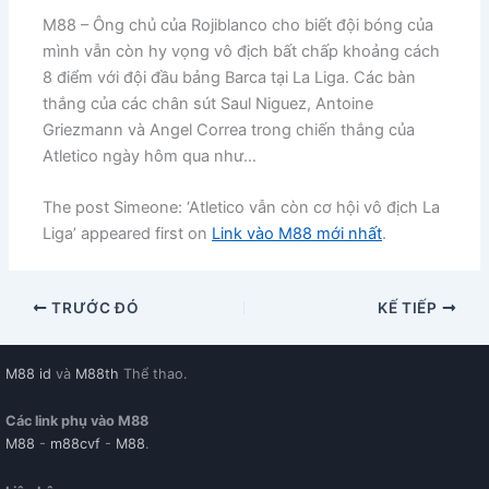
M88 – Ông chủ của Rojiblanco cho biết đội bóng của
mình vẫn còn hy vọng vô địch bất chấp khoảng cách
8 điểm với đội đầu bảng Barca tại La Liga. Các bàn
thắng của các chân sút Saul Niguez, Antoine
Griezmann và Angel Correa trong chiến thắng của
Atletico ngày hôm qua như…
The post Simeone: ‘Atletico vẫn còn cơ hội vô địch La
Liga’ appeared first on
Link vào M88 mới nhất
.
TRƯỚC ĐÓ
KẾ TIẾP
M88 id
và
M88th
Thể thao.
Các link phụ vào M88
M88
-
m88cvf
-
M88
.