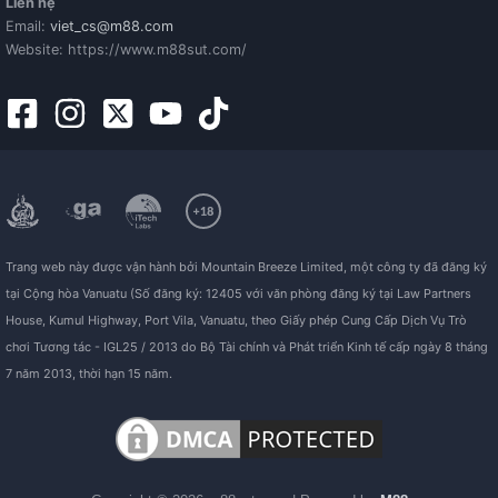
Liên hệ
Email:
viet_cs@m88.com
Website: https://www.m88sut.com/
Trang web này được vận hành bởi Mountain Breeze Limited, một công ty đã đăng ký
tại Cộng hòa Vanuatu (Số đăng ký: 12405 với văn phòng đăng ký tại Law Partners
House, Kumul Highway, Port Vila, Vanuatu, theo Giấy phép Cung Cấp Dịch Vụ Trò
chơi Tương tác - IGL25 / 2013 do Bộ Tài chính và Phát triển Kinh tế cấp ngày 8 tháng
7 năm 2013, thời hạn 15 năm.