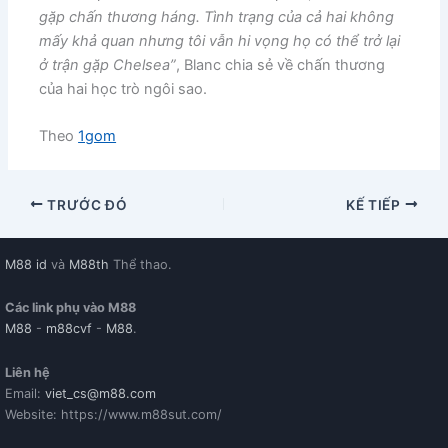
gặp chấn thương háng. Tình trạng của cả hai không
mấy khả quan nhưng tôi vẫn hi vọng họ có thể trở lại
ở trận gặp Chelsea”
, Blanc chia sẻ về chấn thương
của hai học trò ngôi sao.
Theo
1gom
TRƯỚC ĐÓ
KẾ TIẾP
M88 id
và
M88th
Thể thao.
Các link phụ vào M88
M88
-
m88cvf
-
M88
.
Liên hệ
Email:
viet_cs@m88.com
Website: https://www.m88sut.com/