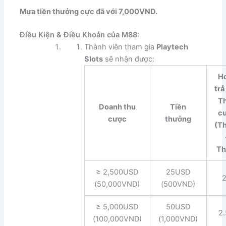
Mưa tiền thưởng cực đã với 7,000VND.
Điều Kiện & Điều Khoản của M88:
Thành viên tham gia
Playtech
Slots
sẽ nhận được:
H
trả
T
Doanh thu
Tiền
c
cược
thưởng
(T
Th
≥ 2,500USD
25USD
(50,000VND)
(500VND)
≥ 5,000USD
50USD
2
(100,000VND)
(1,000VND)