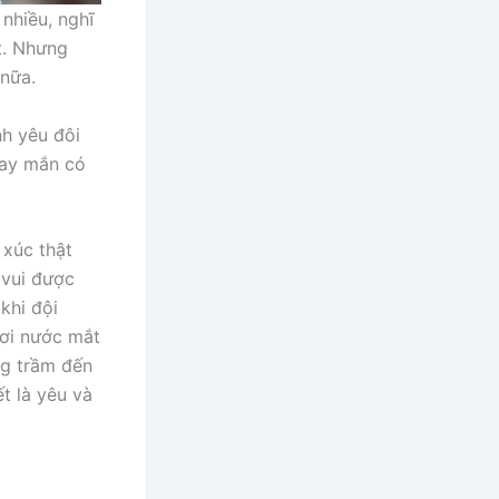
 nhiều, nghĩ
t. Nhưng
 nữa.
nh yêu đôi
may mắn có
 xúc thật
 vui được
khi đội
ơi nước mắt
ng trầm đến
ết là yêu và