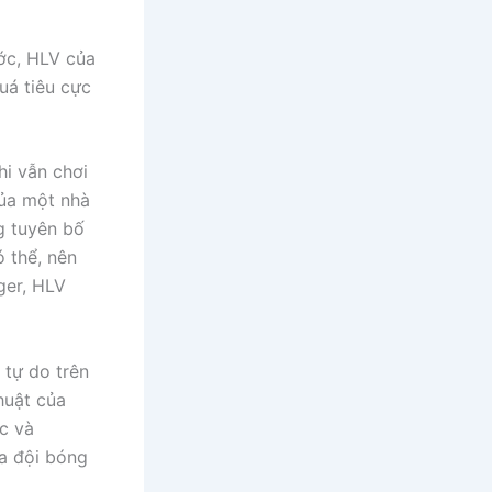
ớc, HLV của
uá tiêu cực
hi vẫn chơi
của một nhà
g tuyên bố
ó thể, nên
ger, HLV
 tự do trên
huật của
c và
ủa đội bóng