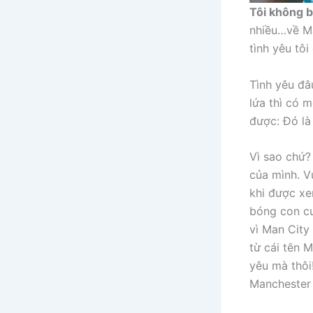
Tôi không b
nhiều…về Ma
tình yêu tô
Tình yêu đâ
lứa thì có 
được: Đó là 
Vì sao chứ?
của mình. V
khi được xe
bóng con c
vì Man City
từ cái tên M
yêu mà thôi
Manchester 