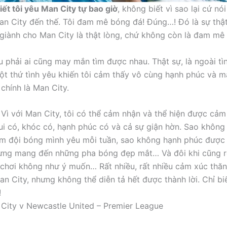
iết tôi yêu Man City tự bao giờ
, không biết vì sao lại cứ nói
n City đến thế. Tôi đam mê bóng đá! Đúng…! Đó là sự thậ
i giành cho Man City là thật lòng, chứ không còn là đam mê
u phải ai cũng may mắn tìm được nhau. Thật sự, là ngoài tì
một thứ tình yêu khiến tôi cảm thấy vô cùng hạnh phúc và 
chính là Man City.
 Vì với Man City, tôi có thể cảm nhận và thể hiện được cảm
ui có, khóc có, hạnh phúc có và cả sự giận hờn. Sao không
m đội bóng mình yêu mỗi tuần, sao không hạnh phúc được 
ưng mang đến những pha bóng đẹp mắt… Và đôi khi cũng r
 chơi không như ý muốn… Rất nhiều, rất nhiều cảm xúc thă
an City, nhưng không thể diễn tả hết được thành lời. Chỉ bi
!
City v Newcastle United – Premier League