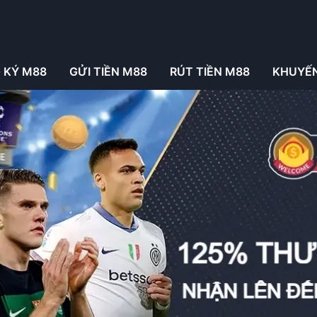
 KÝ M88
GỬI TIỀN M88
RÚT TIỀN M88
KHUYẾN