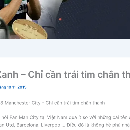
anh – Chỉ cần trái tim chân t
áng 10 11, 2015
 Manchester City -­ Chỉ cần trái tim chân thành
 nói Fan Man City tại Việt Nam quá ít so với những cái tên
n Utd, Barcelona, Liverpool… Điều đó là không hề phủ nhận