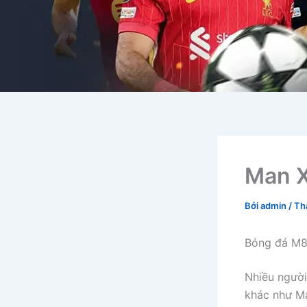
Man X
Bởi
admin
/
Th
Bóng đá M88
Nhiều người
khác như Ma