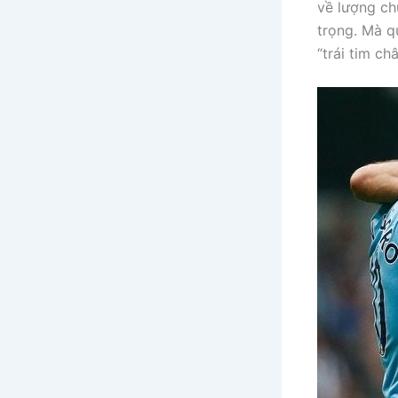
về lượng ch
trọng. Mà q
“trái tim ch