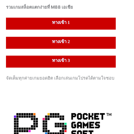
รวมเกมสล็อตแตกง่ายที่ M88 เอเชีย
ทางเข้า 1
ทางเข้า 2
ทางเข้า 3
จัดเต็มทุกค่ายเกมยอดฮิต เลือกเล่นเกมโปรดได้ตามใจชอบ