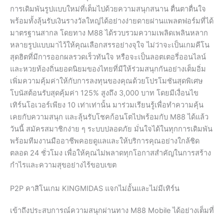
การเดิมพันรูปแบบใหม่ที่เต็มไปด้วยความสนุกสนาน ตื่นตาตื่นใจ
พร้อมทั้งลุ้นรับเงินรางวัลใหญ่ได้อย่างง่ายดายผ่านแพลตฟอร์มที่ได้
มาตรฐานสากล โดยทาง M88 ได้รวบรวมความเพลิดเพลินหลาก
หลายรูปแบบมาไว้ให้คุณเลือกสรรอย่างจุใจ ไม่ว่าจะเป็นเกมคีโน
สุดฮิตที่มีการออกผลรวดเร็วทันใจ หรือจะเป็นลอตเตอรี่ออนไลน์
และหวยท้องถิ่นยอดนิยมของไทยที่มีให้ร่วมสนุกกันอย่างเต็มอิ่ม
เพิ่มความคุ้มค่าให้กับการลงทุนของคุณด้วยโปรโมชันสุดพิเศษ
โบนัสต้อนรับสุดคุ้มค่า 125% สูงถึง 3,000 บาท โดยมีเงื่อนไข
เทิร์นโอเวอร์เพียง 10 เท่าเท่านั้น มาร่วมเรียนรู้เพื่อทำความคุ้น
เคยกับความสนุก และลุ้นรับโชคก้อนโตไปพร้อมกับ M88 ได้แล้ว
วันนี้ สมัครสมาชิกง่าย ๆ ระบบปลอดภัย มั่นใจได้ในทุกการเดิมพัน
พร้อมทีมงานมืออาชีพคอยดูแลและให้บริการคุณอย่างใกล้ชิด
ตลอด 24 ชั่วโมง เพื่อให้คุณไม่พลาดทุกโอกาสสำคัญในการสร้าง
กำไรและความสุขอย่างไร้ขอบเขต
P2P คาสิโนเกม KINGMIDAS แจกไม่อั้นและไม่มีเทิร์น
เข้าถึงประสบการณ์ความสนุกผ่านทาง M88 Mobile ได้อย่างเต็มที่