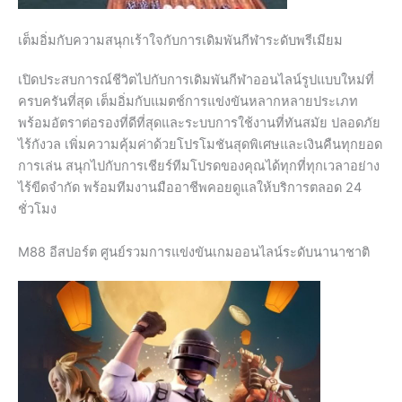
เต็มอิ่มกับความสนุกเร้าใจกับการเดิมพันกีฬาระดับพรีเมียม
เปิดประสบการณ์ชีวิตไปกับการเดิมพันกีฬาออนไลน์รูปแบบใหม่ที่
ครบครันที่สุด เต็มอิ่มกับแมตช์การแข่งขันหลากหลายประเภท
พร้อมอัตราต่อรองที่ดีที่สุดและระบบการใช้งานที่ทันสมัย ปลอดภัย
ไร้กังวล เพิ่มความคุ้มค่าด้วยโปรโมชันสุดพิเศษและเงินคืนทุกยอด
การเล่น สนุกไปกับการเชียร์ทีมโปรดของคุณได้ทุกที่ทุกเวลาอย่าง
ไร้ขีดจำกัด พร้อมทีมงานมืออาชีพคอยดูแลให้บริการตลอด 24
ชั่วโมง
M88 อีสปอร์ต ศูนย์รวมการแข่งขันเกมออนไลน์ระดับนานาชาติ