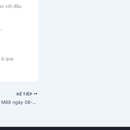
o với đầu
.
 á qua
KẾ TIẾP
Tip bóng đá vàng M88 ngày 08-03-2016: Hull City – Arsenal