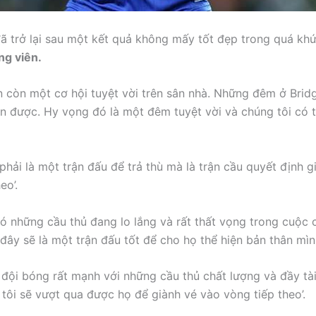
đã trở lại sau một kết quả không mấy tốt đẹp trong quá khứ
ng viên.
n còn một cơ hội tuyệt vời trên sân nhà. Những đêm ở Brid
in được. Hy vọng đó là một đêm tuyệt vời và chúng tôi có t
phải là một trận đấu để trả thù mà là trận cầu quyết định g
eo’.
có những cầu thủ đang lo lắng và rất thất vọng trong cuộc 
đây sẽ là một trận đấu tốt để cho họ thể hiện bản thân mình
 đội bóng rất mạnh với những cầu thủ chất lượng và đầy tà
tôi sẽ vượt qua được họ để giành vé vào vòng tiếp theo’.