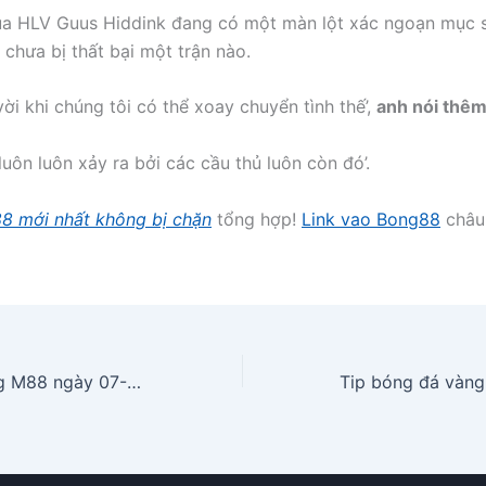
ủa HLV Guus Hiddink đang có một màn lột xác ngoạn mục s
 chưa bị thất bại một trận nào.
vời khi chúng tôi có thể xoay chuyển tình thế’,
anh nói thêm
luôn luôn xảy ra bởi các cầu thủ luôn còn đó’.
8 mới nhất không bị chặn
tổng hợp!
Link vao Bong88
châu
Tip bóng đá vàng M88 ngày 07-03-2016: Espanyol – Vallecano