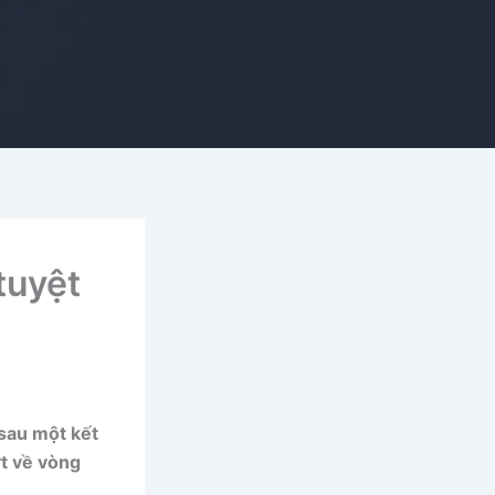
tuyệt
 sau một kết
ợt về vòng