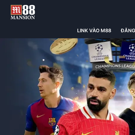
Nhảy
tới
nội
dung
LINK VÀO M88
ĐĂNG