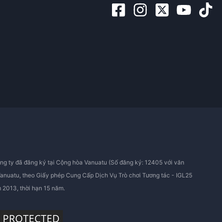
ng ty đã đăng ký tại Cộng hòa Vanuatu (Số đăng ký: 12405 với văn
Vanuatu, theo Giấy phép Cung Cấp Dịch Vụ Trò chơi Tương tác - IGL25
m 2013, thời hạn 15 năm.