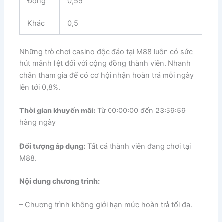
Đồng
0,55
Khác
0,5
Những trò chơi casino độc đáo tại M88 luôn có sức
hút mãnh liệt đối với cộng đồng thành viên. Nhanh
chân tham gia để có cơ hội nhận hoàn trả mỗi ngày
lên tới 0,8%.
Thời gian khuyến mãi:
Từ 00:00:00 đến 23:59:59
hàng ngày
Đối tượng áp dụng:
Tất cả thành viên đang chơi tại
M88.
Nội dung chương trình:
– Chương trình không giới hạn mức hoàn trả tối đa.