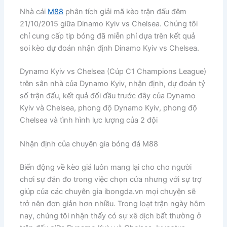
Nhà cái
M88
phân tích giải mã kèo trận đấu đêm
21/10/2015 giữa Dinamo Kyiv vs Chelsea. Chúng tôi
chỉ cung cấp tip bóng đã miễn phí dựa trên kết quả
soi kèo dự đoán nhận định Dinamo Kyiv vs Chelsea.
Dynamo Kyiv vs Chelsea (Cúp C1 Champions League)
trên sân nhà của Dynamo Kyiv, nhận định, dự đoán tỷ
số trận đấu, kết quả đối đầu trước đây của Dynamo
Kyiv và Chelsea, phong độ Dynamo Kyiv, phong độ
Chelsea và tình hình lực lượng của 2 đội
Nhận định của chuyên gia bóng đá M88
Biến động về kèo giá luôn mang lại cho cho người
chơi sự đắn đo trong việc chọn cửa nhưng với sự trợ
giúp của các chuyên gia ibongda.vn mọi chuyện sẽ
trở nên đơn giản hơn nhiều. Trong loạt trận ngày hôm
nay, chúng tôi nhận thấy có sự xê dịch bất thường ở