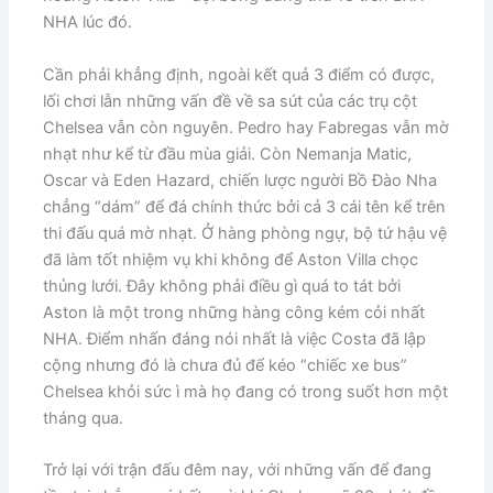
NHA lúc đó.
Cần phải khẳng định, ngoài kết quả 3 điểm có được,
lối chơi lẫn những vấn đề về sa sút của các trụ cột
Chelsea vẫn còn nguyên. Pedro hay Fabregas vẫn mờ
nhạt như kể từ đầu mùa giải. Còn Nemanja Matic,
Oscar và Eden Hazard, chiến lược người Bồ Đào Nha
chẳng “dám” để đá chính thức bởi cả 3 cái tên kể trên
thi đấu quá mờ nhạt. Ở hàng phòng ngự, bộ tứ hậu vệ
đã làm tốt nhiệm vụ khi không để Aston Villa chọc
thủng lưới. Đây không phải điều gì quá to tát bởi
Aston là một trong những hàng công kém cỏi nhất
NHA. Điểm nhấn đáng nói nhất là việc Costa đã lập
cộng nhưng đó là chưa đủ để kéo “chiếc xe bus”
Chelsea khỏi sức ì mà họ đang có trong suốt hơn một
tháng qua.
Trở lại với trận đấu đêm nay, với những vấn để đang