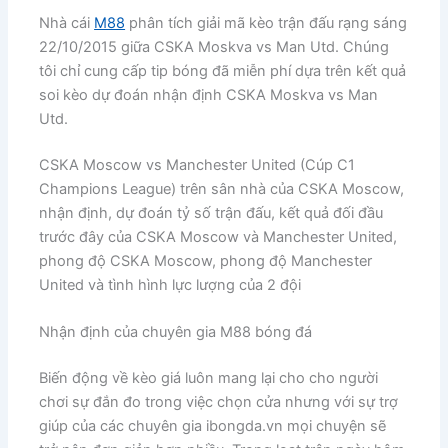
Nhà cái
M88
phân tích giải mã kèo trận đấu rạng sáng
22/10/2015 giữa CSKA Moskva vs Man Utd. Chúng
tôi chỉ cung cấp tip bóng đã miễn phí dựa trên kết quả
soi kèo dự đoán nhận định CSKA Moskva vs Man
Utd.
CSKA Moscow vs Manchester United (Cúp C1
Champions League) trên sân nhà của CSKA Moscow,
nhận định, dự đoán tỷ số trận đấu, kết quả đối đầu
trước đây của CSKA Moscow và Manchester United,
phong độ CSKA Moscow, phong độ Manchester
United và tình hình lực lượng của 2 đội
Nhận định của chuyên gia M88 bóng đá
Biến động về kèo giá luôn mang lại cho cho người
chơi sự đắn đo trong việc chọn cửa nhưng với sự trợ
giúp của các chuyên gia ibongda.vn mọi chuyện sẽ