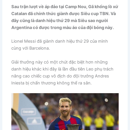
Sau trận lượt về áp đảo tại Camp Nou, Gã khổng lồ xứ
Catalan đã chính thức giành được Siêu cup TBN. Và
đây cũng là danh hiệu thứ 29 mà Siêu sao người
Argentina có được trong màu áo của đội bóng này.
Lionel Messi đã giành danh hiệu thứ 29 của mình
cùng với Barcelona.
Giải thưởng này có một chút đặc biệt hơn những
danh hiệu khác khi đây là lần đầu tiên Leo phụ trách
nâng cao chiếc cup vô địch do đội trưởng Andres
Iniesta bị chấn thương không thể ra sân.