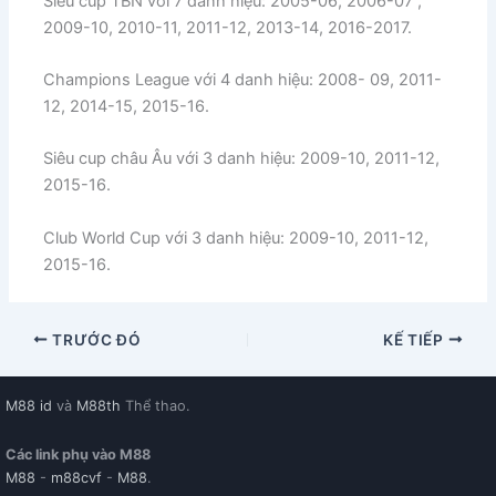
Siêu cup TBN với 7 danh hiệu: 2005-06, 2006-07 ,
2009-10, 2010-11, 2011-12, 2013-14, 2016-2017.
Champions League với 4 danh hiệu: 2008- 09, 2011-
12, 2014-15, 2015-16.
Siêu cup châu Âu với 3 danh hiệu: 2009-10, 2011-12,
2015-16.
Club World Cup với 3 danh hiệu: 2009-10, 2011-12,
2015-16.
TRƯỚC ĐÓ
KẾ TIẾP
M88 id
và
M88th
Thể thao.
Các link phụ vào M88
M88
-
m88cvf
-
M88
.