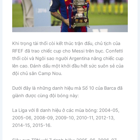
Khi trọng tài thổi còi kết thúc trận đấu, chủ tịch của
RFEF đã trao chiếc cup cho Messi trên bục. Confetti
thổi còi và Ngôi sao người Argentina nâng chiếc cup
lên cao. Đánh dấu một khởi đầu hết sức suôn sẻ của
đội chủ sân Camp Nou.
Dưới đây là những danh hiệu mà Số 10 của Barca đã
giành được cùng đội bóng này:
La Liga với 8 danh hiệu ở các mùa bóng: 2004-05,
2005-06, 2008-09, 2009-10, 2010-11, 2012-13,
2014-15, 2015-16.