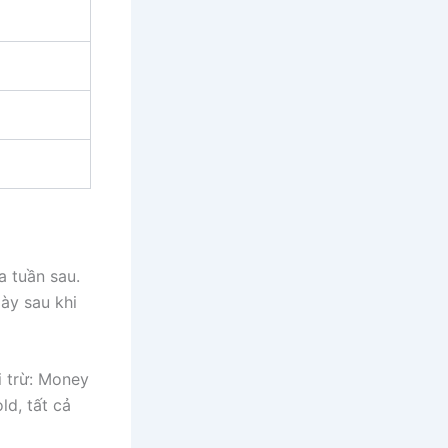
a tuần sau.
ày sau khi
i trừ: Money
ld, tất cả