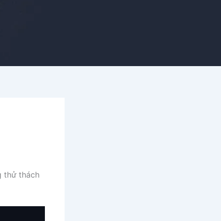
 thử thách