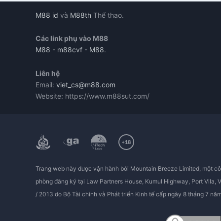
M88 id
và
M88th
Thể thao.
Các link phụ vào M88
M88
-
m88cvf
-
M88
.
Liên hệ
Email:
viet_cs@m88.com
Website: https://www.m88sut.com/
Trang web này được vận hành bởi Mountain Breeze Limited, một cô
phòng đăng ký tại Law Partners House, Kumul Highway, Port Vila, 
/ 2013 do Bộ Tài chính và Phát triển Kinh tế cấp ngày 8 tháng 7 nă