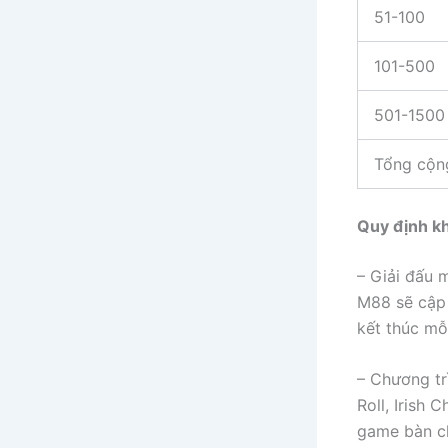
51-100
101-500
501-1500
Tổng cộn
Quy định k
– Giải đấu 
M88 sẽ cập 
kết thúc mỗ
– Chương trì
Roll, Irish
game bàn ch