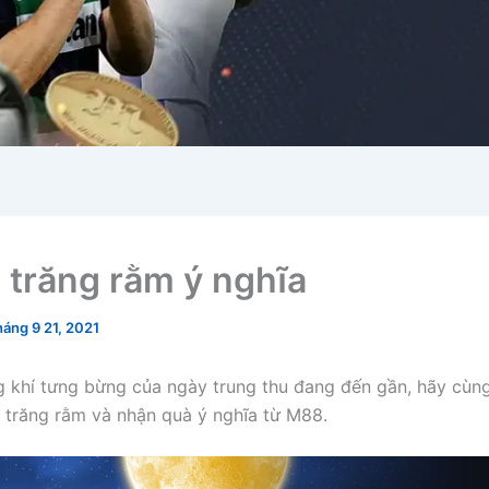
i trăng rằm ý nghĩa
áng 9 21, 2021
 khí tưng bừng của ngày trung thu đang đến gần, hãy cùng
u trăng rằm và nhận quà ý nghĩa từ M88.