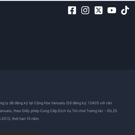
ng ty đã đăng ký tại Cộng hòa Vanuatu (Số đăng ký: 12405 với văn
Vanuatu, theo Giấy phép Cung Cấp Dịch Vụ Trò chơi Tương tác - IGL25
m 2013, thời hạn 15 năm.