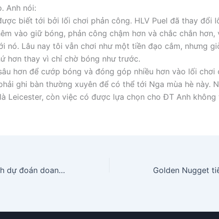
p. Anh nói:
ược biết tới bởi lối chơi phản công. HLV Puel đã thay đổi l
hêm vào giữ bóng, phản công chậm hơn và chắc chắn hơn, v
với nó. Lâu nay tôi vẫn chơi như một tiền đạo cắm, nhưng giờ
hứ hơn thay vì chỉ chờ bóng như trước.
i sâu hơn để cướp bóng và đóng góp nhiều hơn vào lối chơi
i phải ghi bàn thường xuyên để có thể tới Nga mùa hè này. 
i là Leicester, còn việc có được lựa chọn cho ĐT Anh không 
Tin tức M88: Fitch dự đoán doanh thu bài bạc của Macau trong năm 2018 tăng 13%