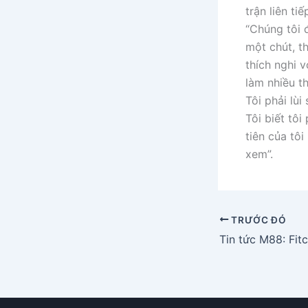
trận liên tiế
“Chúng tôi đ
một chút, t
thích nghi 
làm nhiều t
Tôi phải lù
Tôi biết tô
tiên của tô
xem”.
TRƯỚC ĐÓ