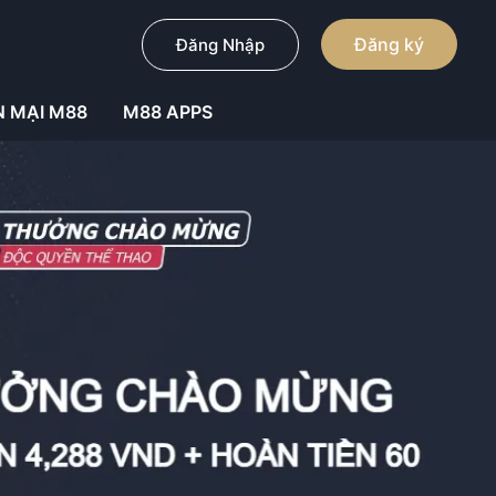
Đăng ký
Đăng Nhập
 MẠI M88
M88 APPS