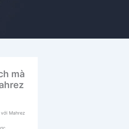
ách mà
Mahrez
i với Mahrez
ược