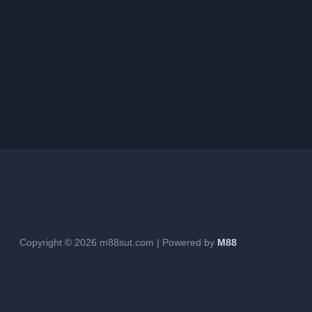
Copyright © 2026 m88sut.com | Powered by
M88