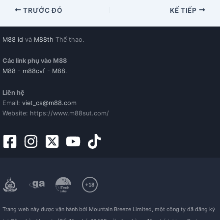
TRƯỚC ĐÓ
KẾ TIẾP
M88 id
và
M88th
Thể thao.
Các link phụ vào M88
M88
-
m88cvf
-
M88
.
Liên hệ
Email:
viet_cs@m88.com
Website: https://www.m88sut.com/
Trang web này được vận hành bởi Mountain Breeze Limited, một công ty đã đăng ký