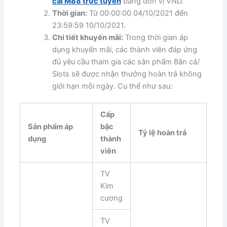
cái M88 trực tuyến
bằng đơn vị VND.
Thời gian:
Từ 00:00:00 04/10/2021 đến
23:59:59 10/10/2021.
Chi tiết khuyến mãi:
Trong thời gian áp
dụng khuyến mãi, các thành viên đáp ứng
đủ yêu cầu tham gia các sản phẩm Bắn cá/
Slots sẽ được nhận thưởng hoàn trả không
giới hạn mỗi ngày. Cụ thể như sau:
Cấp
Sản phẩm áp
bậc
Tỷ lệ hoàn trả
dụng
thành
viên
TV
Kim
cương
TV