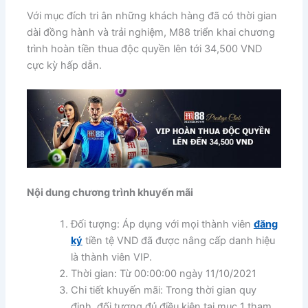
Với mục đích tri ân những khách hàng đã có thời gian
dài đồng hành và trải nghiệm, M88 triển khai chương
trình hoàn tiền thua độc quyền lên tới 34,500 VND
cực kỳ hấp dẫn.
Nội dung chương trình khuyến mãi
Đối tượng: Áp dụng với mọi thành viên
đăng
ký
tiền tệ VND đã được nâng cấp danh hiệu
là thành viên VIP.
Thời gian: Từ 00:00:00 ngày 11/10/2021
Chi tiết khuyến mãi: Trong thời gian quy
định, đối tượng đủ điều kiện tại mục 1 tham