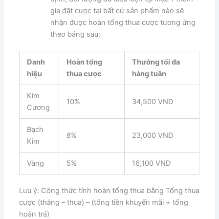
gia đặt cược tại bất cứ sản phẩm nào sẽ
nhận được hoàn tổng thua cược tương ứng
theo bảng sau:
Danh
Hoàn tổng
Thưởng tối đa
hiệu
thua cược
hàng tuần
Kim
10%
34,500 VND
Cương
Bạch
8%
23,000 VND
Kim
Vàng
5%
16,100 VND
Lưu ý: Công thức tính hoàn tổng thua bằng Tổng thua
cược (thắng – thua) – (tổng tiền khuyến mãi + tổng
hoàn trả)