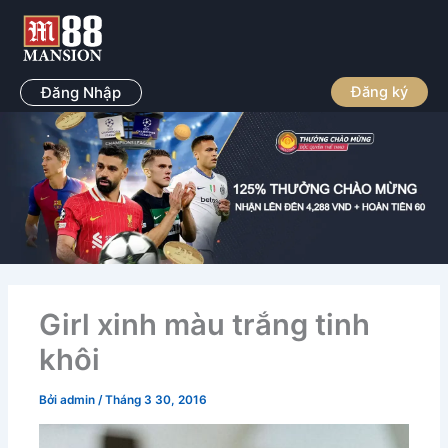
Nhảy
tới
nội
dung
Đăng Nhập
Đăng ký
Girl xinh màu trắng tinh
khôi
Bởi
admin
/
Tháng 3 30, 2016