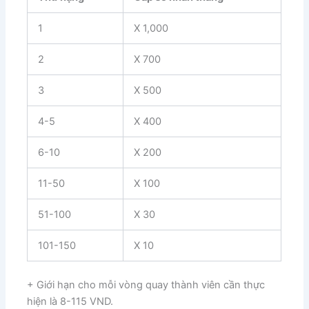
1
X 1,000
2
X 700
3
X 500
4-5
X 400
6-10
X 200
11-50
X 100
51-100
X 30
101-150
X 10
+ Giới hạn cho mỗi vòng quay thành viên cần thực
hiện là 8-115 VND.