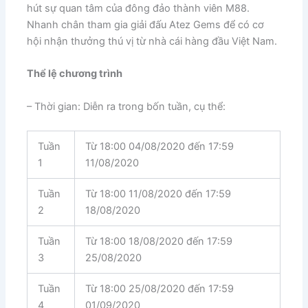
hút sự quan tâm của đông đảo thành viên M88.
Nhanh chân tham gia giải đấu Atez Gems để có cơ
hội nhận thưởng thú vị từ nhà cái hàng đầu Việt Nam.
Thể lệ chương trình
– Thời gian: Diễn ra trong bốn tuần, cụ thể:
Tuần
Từ 18:00 04/08/2020 đến 17:59
1
11/08/2020
Tuần
Từ 18:00 11/08/2020 đến 17:59
2
18/08/2020
Tuần
Từ 18:00 18/08/2020 đến 17:59
3
25/08/2020
Tuần
Từ 18:00 25/08/2020 đến 17:59
4
01/09/2020