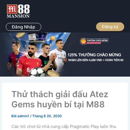
Nhảy
tới
nội
dung
Đăng Nhập
Đăng ký
Thử thách giải đấu Atez
Gems huyền bí tại M88
Bởi
admin1
/
Tháng 8 20, 2020
Các trò chơi từ nhà cung cấp Pragmatic Play luôn thu