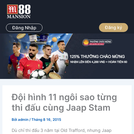
Nhảy
tới
nội
dung
Đăng Nhập
Đăng ký
Đội hình 11 ngôi sao từng
thi đấu cùng Jaap Stam
Bởi
admin
/
Tháng 8 16, 2015
Dù chỉ thi đấu 3 năm tại Old Trafford, nhưng Jaap