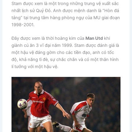
Stam được xem là một trong những trung vệ xuất sắc
nhất lịch sử Quỷ Đỏ. Anh được mệnh danh là “Hòn đá
tảng” tại trung tâm hàng phòng ngự của MU giai đoạn
1998-2001.
Đây được xem là thời hoàng kim của
Man Utd
khi
giành cú ăn 3 vĩ đại năm 1999. Stam được đánh giá là
một hậu vệ đáng gờm cho các tiền đạo, anh có tốc
độ, khả năng tì đè, sự chắc chắn và có một thân hình
lí tưởng với một hậu vệ.