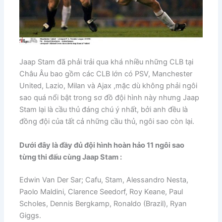
Jaap Stam đã phải trải qua khá nhiều những CLB tại
Châu Âu bao gồm các CLB lớn có PSV, Manchester
United, Lazio, Milan và Ajax ,mặc dù không phải ngôi
sao quá nổi bật trong sơ đồ đội hình này nhưng Jaap
Stam lại là cầu thủ đáng chú ý nhất, bởi anh đều là
đồng đội của tất cả những cầu thủ, ngôi sao còn lại.
​Dưới đây là đầy đủ đội hình hoàn hảo 11 ngôi sao
từng thi đấu cùng Jaap Stam :
Edwin Van Der Sar; Cafu, Stam, Alessandro Nesta,
Paolo Maldini, Clarence Seedorf, Roy Keane, Paul
Scholes, Dennis Bergkamp, Ronaldo (Brazil), Ryan
Giggs.