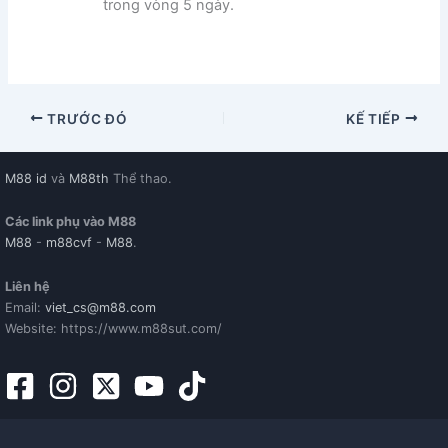
trong vòng 5 ngày.
TRƯỚC ĐÓ
KẾ TIẾP
M88 id
và
M88th
Thể thao.
Các link phụ vào M88
M88
-
m88cvf
-
M88
.
Liên hệ
Email:
viet_cs@m88.com
Website: https://www.m88sut.com/