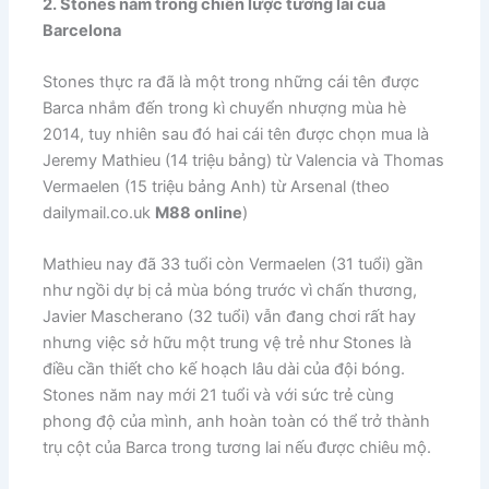
2. Stones nằm trong chiến lược tương lai của
Barcelona
​Stones thực ra đã là một trong những cái tên được
Barca nhắm đến trong kì chuyển nhượng mùa hè
2014, tuy nhiên sau đó hai cái tên được chọn mua là
Jeremy Mathieu (14 triệu bảng) từ Valencia và Thomas
Vermaelen (15 triệu bảng Anh) từ Arsenal (theo ​
dailymail.co.uk
M88 online
)
Mathieu nay đã 33 tuổi còn Vermaelen (31 tuổi) gần
như ngồi dự bị cả mùa bóng trước vì chấn thương,
Javier Mascherano (32 tuổi) vẫn đang chơi rất hay
nhưng việc sở hữu một trung vệ trẻ như Stones là
điều cần thiết cho kế hoạch lâu dài của đội bóng.
Stones năm nay mới 21 tuổi và với sức trẻ cùng
phong độ của mình, anh hoàn toàn có thể trở thành
trụ cột của Barca trong tương lai nếu được chiêu mộ.