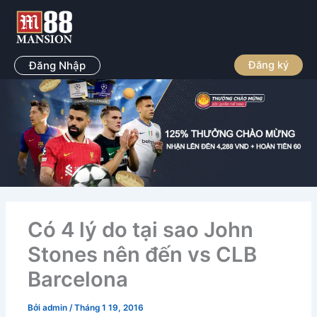
Nhảy
tới
nội
dung
Đăng Nhập
Đăng ký
Có 4 lý do tại sao John
Stones nên đến vs CLB
Barcelona
Bởi
admin
/
Tháng 1 19, 2016