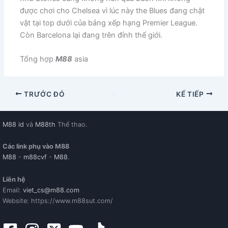
được chơi cho Chelsea vì lúc này the Blues đang chật
vật tại top dưới của bảng xếp hạng Premier League.
Còn Barcelona lại đang trên đỉnh thế giới.
Tổng hợp
M88
asia
TRƯỚC ĐÓ
KẾ TIẾP
M88 id
và
M88th
Thể thao.
Các link phụ vào M88
M88
-
m88cvf
-
M88
.
Liên hệ
Email:
viet_cs@m88.com
Website: https://www.m88sut.com/