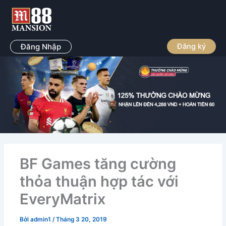
Nhảy
tới
nội
dung
Đăng Nhập
Đăng ký
BF Games tăng cường
thỏa thuận hợp tác với
EveryMatrix
Bởi
admin1
/
Tháng 3 20, 2019