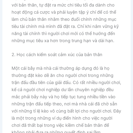
với bản thân, tự đặt ra mức chi tiêu tối đa dành cho
hoạt động cá cược và phải luyện tập ý chí để có thể
làm chủ bản thân nhằm theo đuổi chính những mục
tiêu tài chính mà mình đã đặt ra. Chỉ khi nắm vững kỹ
năng tài chính thì người chơi mới có thể hướng đến
những mục tiêu xa hơn trong trung hạn và dài hạn.
2. Học cách kiểm soát cảm xúc của bản thân
Một cái bẫy mà nhà cái thường áp dụng đó là họ
thường đặt kèo dễ ăn cho người chơi trong những
trận đấu đầu tiên của giải đấu. Có rất nhiều người chơi,
kể cả người chơi nghiệp dư lẫn chuyên nghiệp đều
mắc phải bẫy này và họ tiếp tục tung nhiều tiền vào
những trận đấu tiếp theo, nơi mà nhà cái đã chờ sẵn
với những tỉ lệ kèo vô cùng bất lợi cho người chơi. Đây
là một trong những ví dụ điển hình cho việc người
chơi đã thất bại trong việc kiềm chế bản thân để
không phải đưa ra những quyết định sai lầm.