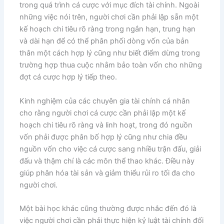
trong quá trình cá cược với mục đích tài chính. Ngoài
những việc nói trên, người chơi cần phải lập sẵn một
kế hoạch chi tiêu rõ ràng trong ngắn hạn, trung hạn
và dài hạn để có thể phân phối dòng vốn của bản
thân một cách hợp lý cũng như biết điểm dừng trong
trường hợp thua cuộc nhằm bảo toàn vốn cho những
đợt cá cược hợp lý tiếp theo.
Kinh nghiệm của các chuyên gia tài chính cá nhân
cho rằng người chơi cá cược cần phải lập một kế
hoạch chi tiêu rõ ràng và linh hoạt, trong đó nguồn
vốn phải được phân bố hợp lý cũng như chia đều
nguồn vốn cho việc cá cược sang nhiều trận đấu, giải
đấu và thậm chí là các môn thể thao khác. Điều này
giúp phân hóa tài sản và giảm thiểu rủi ro tối đa cho
người chơi.
Một bài học khác cũng thường được nhắc đến đó là
việc người chơi cần phải thực hiện kỷ luật tài chính đối