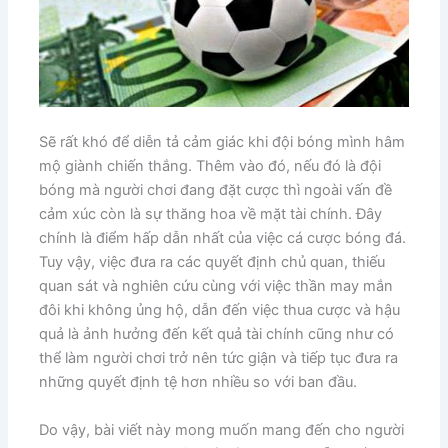
Sẽ rất khó để diễn tả cảm giác khi đội bóng mình hâm
mộ giành chiến thắng. Thêm vào đó, nếu đó là đội
bóng mà người chơi đang đặt cược thì ngoài vấn đề
cảm xúc còn là sự thăng hoa về mặt tài chính. Đây
chính là điểm hấp dẫn nhất của việc cá cược bóng đá.
Tuy vậy, việc đưa ra các quyết định chủ quan, thiếu
quan sát và nghiên cứu cùng với việc thần may mắn
đôi khi không ủng hộ, dẫn đến việc thua cược và hậu
quả là ảnh hưởng đến kết quả tài chính cũng như có
thể làm người chơi trở nên tức giận và tiếp tục đưa ra
những quyết định tệ hơn nhiều so với ban đầu.
Do vậy, bài viết này mong muốn mang đến cho người