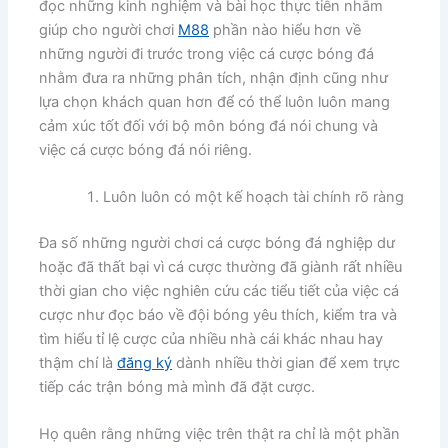
đọc những kinh nghiệm và bài học thực tiễn nhằm
giúp cho người chơi
M88
phần nào hiểu hơn về
những người đi trước trong việc cá cược bóng đá
nhằm đưa ra những phân tích, nhận định cũng như
lựa chọn khách quan hơn để có thể luôn luôn mang
cảm xúc tốt đối với bộ môn bóng đá nói chung và
việc cá cược bóng đá nói riêng.
Luôn luôn có một kế hoạch tài chính rõ ràng
Đa số những người chơi cá cược bóng đá nghiệp dư
hoặc đã thất bại vì cá cược thường đã giành rất nhiều
thời gian cho việc nghiên cứu các tiểu tiết của việc cá
cược như đọc báo về đội bóng yêu thích, kiểm tra và
tìm hiểu tỉ lệ cược của nhiều nhà cái khác nhau hay
thậm chí là
đăng ký
dành nhiều thời gian để xem trực
tiếp các trận bóng mà mình đã đặt cược.
Họ quên rằng những việc trên thật ra chỉ là một phần